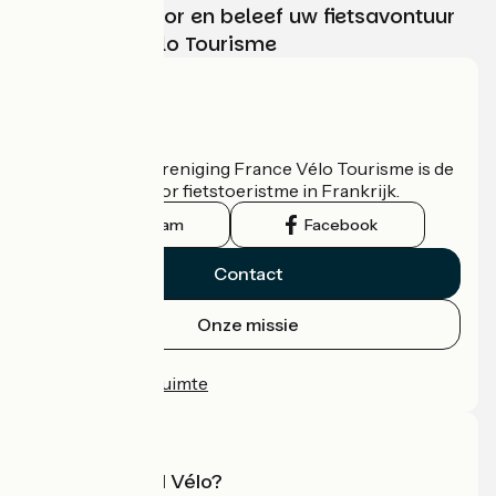
Kies, bereid voor en beleef uw fietsavontuur
met France Vélo Tourisme
Wie zijn we?
De nationale vereniging France Vélo Tourisme is de
officiële gids voor fietstoeristme in Frankrijk.
Instagram
Facebook
Contact
Onze missie
Persruimte
Professionele ruimte
Wat is Accueil Vélo?