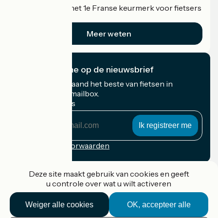
Accueil Vélo is het 1e Franse keurmerk voor fietsers
op vakantie.
Meer weten
Ik abonneer me op de nieuwsbrief
Ontvang elke maand het beste van fietsen in
Frankrijk in uw mailbox.
Mijn e-mailadres
Mijn
e-
mailadres
Inschrijvingsvoorwaarden
Gefinancierd in het kader van Destination France
Deze site maakt gebruik van cookies en geeft
u controle over wat u wilt activeren
Weiger alle cookies
OK, accepteer alle
Accueil Vélo Pro