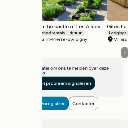
"Le Cottage" - In the castle of Les Allues
Gîtes La
Lodgings and furnished rentals
Lodgings 
Saint-Pierre-d'Albigny
Villar
Accueil Vélo
Heeft u informatie om ons te melden over deze
accommodatie?
Een probleem signaleren
Enregistrer
Contacter