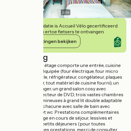
2
/
19
Deze accommodatie is Accueil Vélo gecertificeerd
en verbindt zich ertoe fietsers te ontvangen.
Haar verplichtingen bekijken
Beschrijving
Le gîte situé au 1er étage comporte une entrée, cuisine
américaine toute équipée (four électrique, four micro
ondes, lave vaisselle, réfrigérateur, congélateur, plaques
de cuisson et évier, tout matériel de cuisine fourni), un
espace salle à manger, un grand salon cosy avec
téléviseur HD, et lecteur de DVD, trois vastes chambres
indépendantes lumineuses à grand lit double adaptable
en 2 lits si besoin, chacune avec salle de bain avec
douche italienne et wc. Prestations complémentaires
proposées : ménage en cours de séjour, lessives et
séchage du linge, petits déjeuners (pour toutes
informations sur ces prestations, merci de consulter