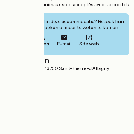
l'hébergeur). Les animaux sont acceptés avec l'accord du
propriétaire.
Geïnteresseerd in deze accommodatie? Bezoek hun
website om te boeken of meer te weten te komen.
Bellen
E-mail
Site web
Localisation
Lieu dit les Allues 73250 Saint-Pierre-d'Albigny