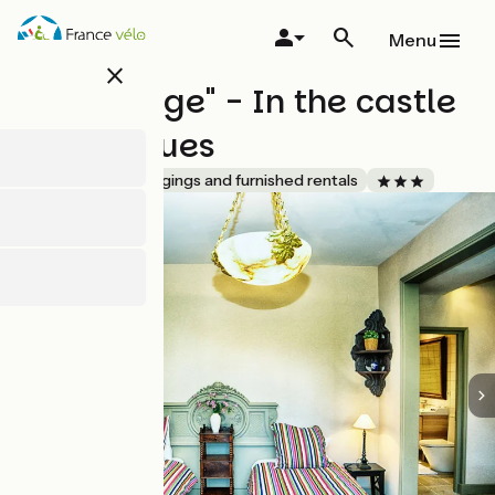
Overslaan
en
Menu
naar
close
de
"Le Cottage" - In the castle
inhoud
gaan
of Les Allues
Accueil Vélo
Lodgings and furnished rentals