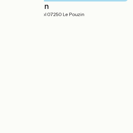
Localisation
155 Route de Loriol 07250 Le Pouzin