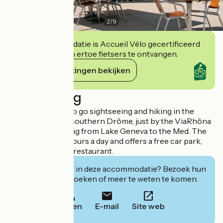
2
/
9
Deze accommodatie is Accueil Vélo gecertificeerd
en verbindt zich ertoe fietsers te ontvangen.
Haar verplichtingen bekijken
Beschrijving
Perfect location to go sightseeing and hiking in the
Ardèche and the southern Drôme, just by the ViaRhôna
bicycle route, going from Lake Geneva to the Med. The
hotel is open 24 hours a day and offers a free car park,
free wifi and has a restaurant.
Geïnteresseerd in deze accommodatie? Bezoek hun
website om te boeken of meer te weten te komen.
Bellen
E-mail
Site web