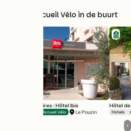
Andere Accueil Vélo in de buurt
Tourisme d'affaires : Hôtel Ibis
Hôtel d
Le Pouzin
Hotels
Accueil Vélo
Hotels