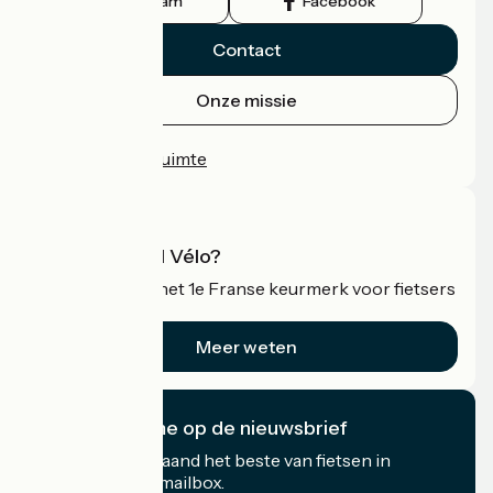
Instagram
Facebook
Contact
Onze missie
Persruimte
Professionele ruimte
Wat is Accueil Vélo?
Accueil Vélo is het 1e Franse keurmerk voor fietsers
op vakantie.
Meer weten
Ik abonneer me op de nieuwsbrief
Ontvang elke maand het beste van fietsen in
Frankrijk in uw mailbox.