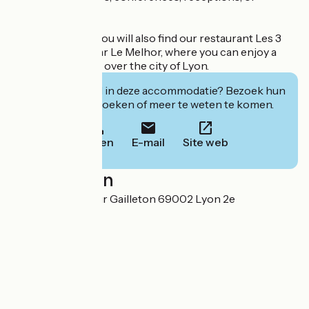
celebrations.
On the 8th floor, you will also find our restaurant Les 3
Dômes and our bar Le Melhor, where you can enjoy a
breathtaking view over the city of Lyon.
Geïnteresseerd in deze accommodatie? Bezoek hun
website om te boeken of meer te weten te komen.
Bellen
E-mail
Site web
Localisation
20 quai du Docteur Gailleton 69002 Lyon 2e
Arrondissement