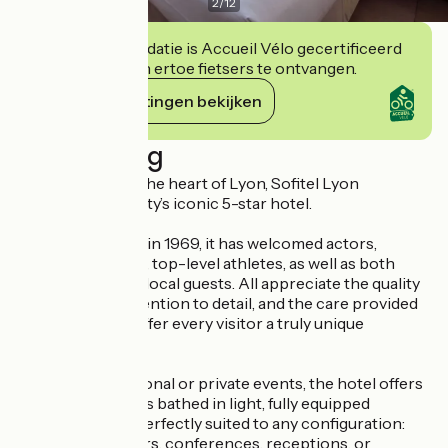
2
/
12
Deze accommodatie is Accueil Vélo gecertificeerd
en verbindt zich ertoe fietsers te ontvangen.
Haar verplichtingen bekijken
Beschrijving
Ideally located in the heart of Lyon, Sofitel Lyon
Bellecour is the city’s iconic 5-star hotel.
Since its opening in 1969, it has welcomed actors,
directors, singers, top-level athletes, as well as both
international and local guests. All appreciate the quality
of service, the attention to detail, and the care provided
by our teams to offer every visitor a truly unique
experience.
For your professional or private events, the hotel offers
11 modular lounges bathed in light, fully equipped
meeting rooms, perfectly suited to any configuration:
meetings, seminars, conferences, receptions, or