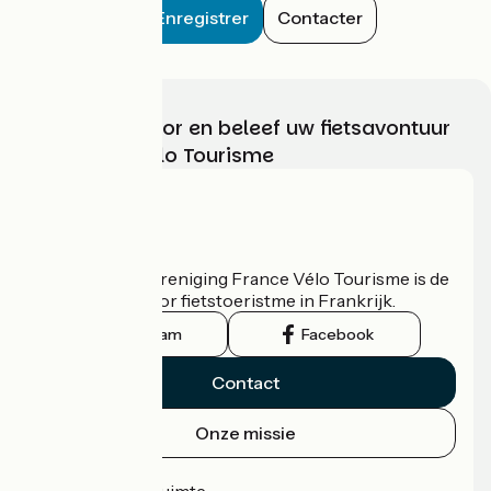
Enregistrer
Contacter
Kies, bereid voor en beleef uw fietsavontuur
met France Vélo Tourisme
Wie zijn we?
De nationale vereniging France Vélo Tourisme is de
officiële gids voor fietstoeristme in Frankrijk.
Instagram
Facebook
Contact
Onze missie
Persruimte
Professionele ruimte