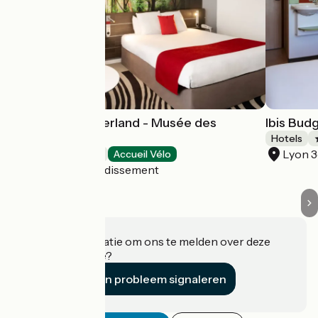
Novotel Lyon Gerland - Musée des
Ibis Bud
Confluences
Hotels
Lyon 
Hotels
Accueil Vélo
Lyon 7e Arrondissement
Heeft u informatie om ons te melden over deze
accommodatie?
Een probleem signaleren