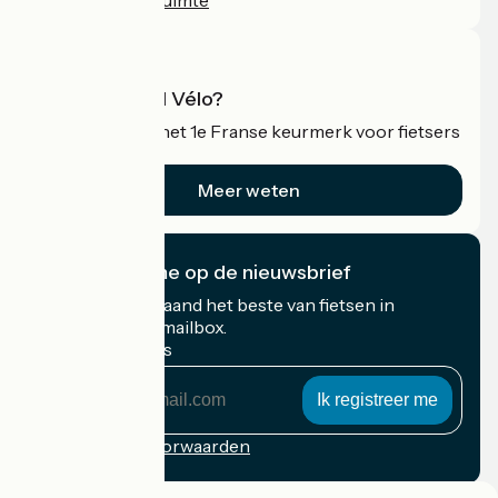
Wat is Accueil Vélo?
Accueil Vélo is het 1e Franse keurmerk voor fietsers
op vakantie.
Meer weten
Ik abonneer me op de nieuwsbrief
Ontvang elke maand het beste van fietsen in
Frankrijk in uw mailbox.
Mijn e-mailadres
Mijn
e-
mailadres
Inschrijvingsvoorwaarden
Gefinancierd in het kader van Destination France