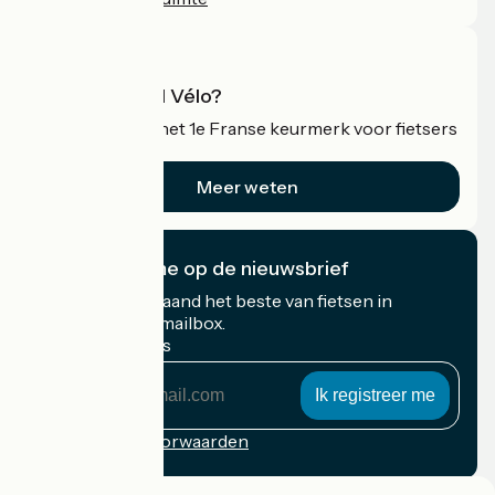
Wat is Accueil Vélo?
Accueil Vélo is het 1e Franse keurmerk voor fietsers
op vakantie.
Meer weten
Ik abonneer me op de nieuwsbrief
Ontvang elke maand het beste van fietsen in
Frankrijk in uw mailbox.
Mijn e-mailadres
Mijn
e-
mailadres
Inschrijvingsvoorwaarden
Gefinancierd in het kader van Destination France