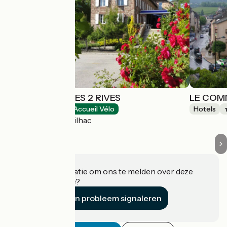
LOGIS HÔTEL LES 2 RIVES
LE COM
Hotels
Accueil Vélo
Hotels
Banassac-Canilhac
Heeft u informatie om ons te melden over deze
accommodatie?
Een probleem signaleren