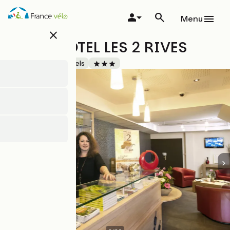
Overslaan
en
Menu
naar
close
de
LOGIS HÔTEL LES 2 RIVES
inhoud
gaan
Accueil Vélo
Hotels