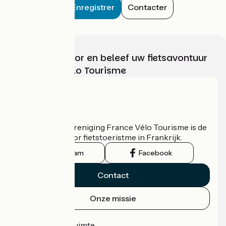
Enregistrer
Contacter
Kies, bereid voor en beleef uw fietsavontuur
met France Vélo Tourisme
Wie zijn we?
De nationale vereniging France Vélo Tourisme is de
officiële gids voor fietstoeristme in Frankrijk.
Instagram
Facebook
Contact
Onze missie
Persruimte
Professionele ruimte