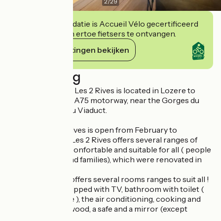
2
/
29
Deze accommodatie is Accueil Vélo gecertificeerd
en verbindt zich ertoe fietsers te ontvangen.
Haar verplichtingen bekijken
Beschrijving
The Hotel 3 stars : Les 2 Rives is located in Lozere to
junction 40 of the A75 motorway, near the Gorges du
Tarn and the Millau Viaduct.
The Hotel Les 2 Rives is open from February to
December. Hotel Les 2 Rives offers several ranges of
rooms spacious, confortable and suitable for all ( people
with disabilities and families), which were renovated in
2011 .
Les 2 Rives hôtel offers several rooms ranges to suit all !
All rooms are equipped with TV, bathroom with toilet (
separated in some ), the air conditioning, cooking and
furniture in solid wood, a safe and a mirror (except
standards).