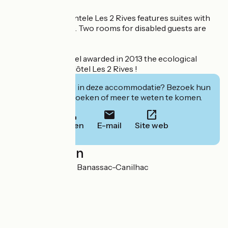
For the family clientele Les 2 Rives features suites with
loft up to 5 people. Two rooms for disabled guests are
also available.
The green key label awarded in 2013 the ecological
approach of the Hôtel Les 2 Rives !
Geïnteresseerd in deze accommodatie? Bezoek hun
website om te boeken of meer te weten te komen.
Bellen
E-mail
Site web
Localisation
1 La Mothe 48500 Banassac-Canilhac