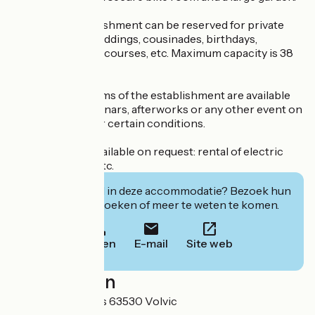
The entire establishment can be reserved for private
events such as weddings, cousinades, birthdays,
christenings, trail courses, etc. Maximum capacity is 38
people.
The different rooms of the establishment are available
for rental for seminars, afterworks or any other event on
request and under certain conditions.
Other services available on request: rental of electric
mountain bikes, etc.
Geïnteresseerd in deze accommodatie? Bezoek hun
website om te boeken of meer te weten te komen.
Bellen
E-mail
Site web
Localisation
16 rue des sources 63530 Volvic