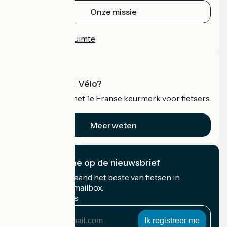
Onze missie
Persruimte
Professionele ruimte
Wat is Accueil Vélo?
Accueil Vélo is het 1e Franse keurmerk voor fietsers
op vakantie.
Meer weten
Ik abonneer me op de nieuwsbrief
Ontvang elke maand het beste van fietsen in
Frankrijk in uw mailbox.
Mijn e-mailadres
Mijn
e-