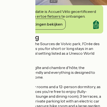
2
/
27
Deze accommodatie is Accueil Vélo gecertificeerd
en verbindt zich ertoe fietsers te ontvangen.
Haar verplichtingen bekijken
Beschrijving
Ideally located in the Sources de Volvic park, l'Orée des
Sources welcomes you for short or long stays in an
exceptional natural setting listed as a Unesco World
Heritage Site.
A hybrid of hotel, gîte and chambre d'hôte, the
atmosphere is friendly and everything is designed to
make you feel at home.
It includes 7 family rooms and a 12-person dormitory, as
well as shared spaces you're free to enjoy (fully-
equipped kitchen, lounge and dining room), 3 terraces, a
bar open to all, a private parking lot with an electric car
charging station, a secure bike room and a large garden.