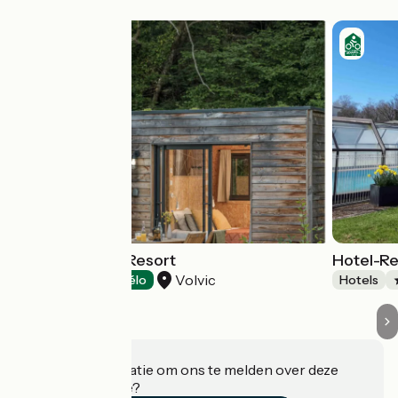
Volvic Organic Resort
Hotel-Re
Volvic
Hotels
Accueil Vélo
Hotels
Heeft u informatie om ons te melden over deze
accommodatie?