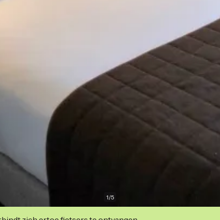
1
/
5
indt zich ertoe fietsers te ontvangen.