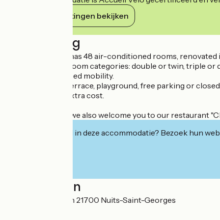
Haar verplichtingen bekijken
Beschrijving
Our Kyriad Hotel has 48 air-conditioned rooms, renovated i
We offer several room categories: double or twin, triple or
people with reduced mobility.
Swimming pool, terrace, playground, free parking or closed
Dogs allowed at extra cost.
Free Wi-Fi.
And don't forget, we also welcome you to our restaurant "Ch
Geïnteresseerd in deze accommodatie? Bezoek hun webs
Localisation
7 rue Saint Joseph 21700 Nuits-Saint-Georges