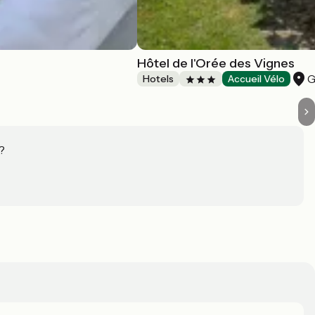
Hôtel de l'Orée des Vignes
G
Hotels
Accueil Vélo
?