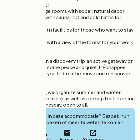
soothing interlude:
? Top-of-the-range rooms with sober, natural decor
? A wellness area with sauna, hot and cold baths for
relaxation
? A gym and modern facilities for those who want to stay
active
? A seminar room with a view of the forest for your work
or sharing time?
Whether you're on a discovery trip, an active getaway or
simply looking for some peace and quiet, L'Échappée
Vosgienne invites you to breathe, move and rediscover
yourself.
From time to time, we organize summer and winter
sports courses (for a fee), as well as a group trail-running
outing every Wednesday, open to all.
Geïnteresseerd in deze accommodatie? Bezoek hun
website om te boeken of meer te weten te komen.
Bellen
E-mail
Site web