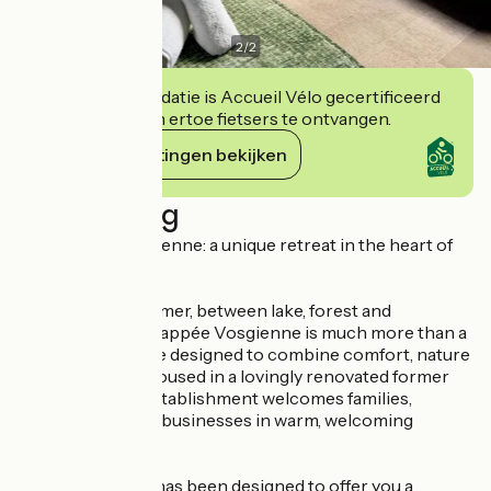
2
/
2
Deze accommodatie is Accueil Vélo gecertificeerd
en verbindt zich ertoe fietsers te ontvangen.
Haar verplichtingen bekijken
Beschrijving
L'Échappée Vosgienne: a unique retreat in the heart of
the mountains.
Nestled in Gérardmer, between lake, forest and
mountains, L?Échappée Vosgienne is much more than a
hotel: it's a lifestyle designed to combine comfort, nature
and well-being. Housed in a lovingly renovated former
farmhouse, our establishment welcomes families,
friends, clubs and businesses in warm, welcoming
surroundings.
Here, everything has been designed to offer you a