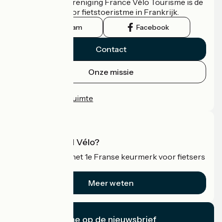
De nationale vereniging France Vélo Tourisme is de
officiële gids voor fietstoeristme in Frankrijk.
Instagram
Facebook
Contact
Onze missie
Persruimte
Professionele ruimte
Wat is Accueil Vélo?
Accueil Vélo is het 1e Franse keurmerk voor fietsers
op vakantie.
Meer weten
Ik abonneer me op de nieuwsbrief