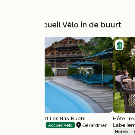
Andere Accueil Vélo in de buurt
Hôtel-Restaurant Les Bas-Rupts
Hôtel-re
Labelle
Gérardmer
Hotels
Accueil Vélo
Hotels