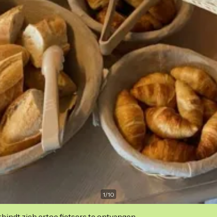
1
/
10
indt zich ertoe fietsers te ontvangen.