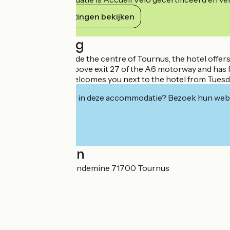
Haar verplichtingen bekijken
Beschrijving
Situated just outside the centre of Tournus, the hotel offe
The hotel is just above exit 27 of the A6 motorway and has f
Table du Kolibri welcomes you next to the hotel from Tues
Geïnteresseerd in deze accommodatie? Bezoek hun webs
Localisation
ZI de la Grande Condemine 71700 Tournus