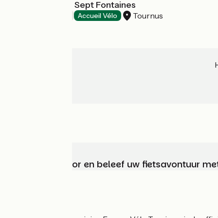
Hôtel & Spa Les Sept Fontaines
Tournus
Hotels
Accueil Vélo
Kies, bereid voor en beleef uw fietsavontuur me
Wie zijn we?