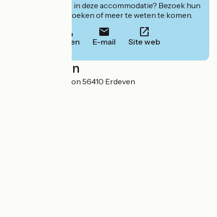
Geïnteresseerd in deze accommodatie? Bezoek hun
website om te boeken of meer te weten te komen.
Bellen
E-mail
Site web
Localisation
2 Lieu-dit Le Narbon 56410 Erdeven