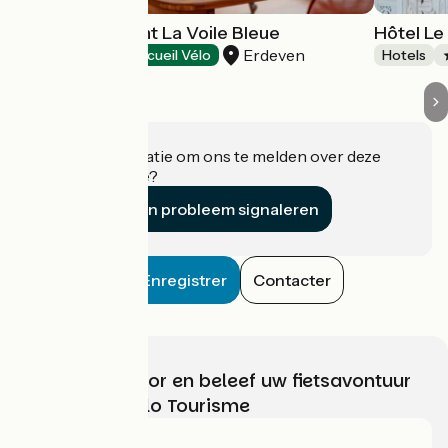
Hôtel Restaurant La Voile Bleue
Hôtel Le
Erdeven
Hotels
Accueil Vélo
Hotels
Heeft u informatie om ons te melden over deze
accommodatie?
Een probleem signaleren
Enregistrer
Contacter
Kies, bereid voor en beleef uw fietsavontuur
met France Vélo Tourisme