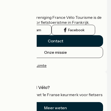
Wie zijn we?
De nationale vereniging France Vélo Tourisme is de
officiële gids voor fietstoeristme in Frankrijk.
Instagram
Facebook
Contact
Onze missie
Persruimte
Professionele ruimte
Wat is Accueil Vélo?
Accueil Vélo is het 1e Franse keurmerk voor fietsers
op vakantie.
Meer weten