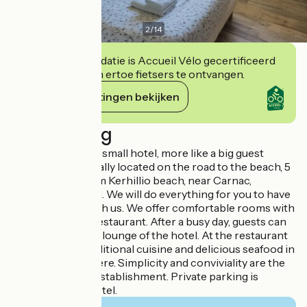
2
/
14
Deze accommodatie is Accueil Vélo gecertificeerd
en verbindt zich ertoe fietsers te ontvangen.
Haar verplichtingen bekijken
Beschrijving
La Voile Bleue is a small hotel, more like a big guest
house. We are ideally located on the road to the beach, 5
minutes drive from Kerhillio beach, near Carnac,
Quiberon and Etel. We will do everything for you to have
a pleasant stay with us. We offer comfortable rooms with
free Wi-Fi and a restaurant. After a busy day, guests can
relax in the bar or lounge of the hotel. At the restaurant
you can enjoy traditional cuisine and delicious seafood in
a casual atmosphere. Simplicity and conviviality are the
hallmarks of the establishment. Private parking is
available at the Hotel.