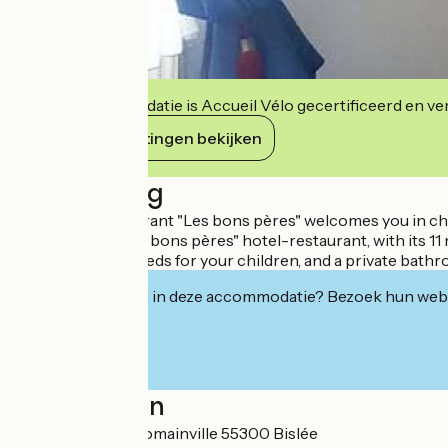
Deze accommodatie is Accueil Vélo gecertificeerd en verb
Haar verplichtingen bekijken
Beschrijving
The hotel-restaurant "Les bons pères" welcomes you in charm
Discover the "Les bons pères" hotel-restaurant, with its 11
bed and 2 single beds for your children, and a private bath
Geïnteresseerd in deze accommodatie? Bezoek hun webs
Localisation
Bislée Relais de Romainville 55300 Bislée