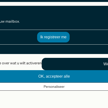
 uw mailbox.
 over wat u wilt activeren
We
OK, accepteer alle
Personaliseer