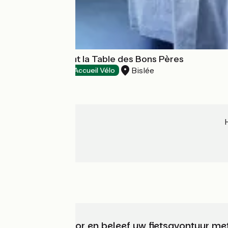
Hôtel-restaurant la Table des Bons Pères
Bislée
Hotels
Accueil Vélo
Kies, bereid voor en beleef uw fietsavontuur me