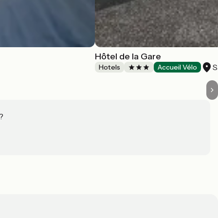
Hôtel de la Gare
S
Hotels
Accueil Vélo
?