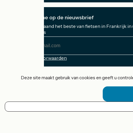
Ik abonneer me op de nieuwsbrief
Ontvang elke maand het beste van fietsen in Frankrijk in
Mijn e-mailadres
Mijn
e-
mailadres
Inschrijvingsvoorwaarden
Gefinancierd in het kader van Destination France
Deze site maakt gebruik van cookies en geeft u controle
Accueil Vélo Pro
Contact
Wettelijke informatie
NL
Contact
Privacy policy
Kaartopties
Réalisation :
StudioJuillet
et
France Vélo Tourisme