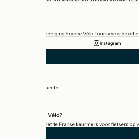
Wie zijn we?
De nationale vereniging France Vélo Tourisme is de officië
Instagram
Persruimte
Professionele ruimte
Wat is Accueil Vélo?
Accueil Vélo is het 1e Franse keurmerk voor fietsers op v