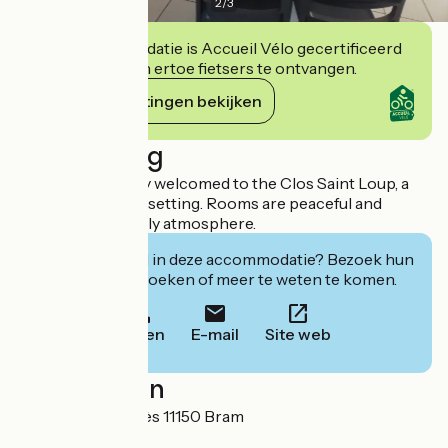
2
/
3
Deze accommodatie is Accueil Vélo gecertificeerd
en verbindt zich ertoe fietsers te ontvangen.
Haar verplichtingen bekijken
Beschrijving
Guests are warmly welcomed to the Clos Saint Loup, a
hotel in a modern setting. Rooms are peaceful and
comfortable. Family atmosphere.
Geïnteresseerd in deze accommodatie? Bezoek hun
website om te boeken of meer te weten te komen.
Bellen
E-mail
Site web
Localisation
69 avenue du Razès 11150 Bram