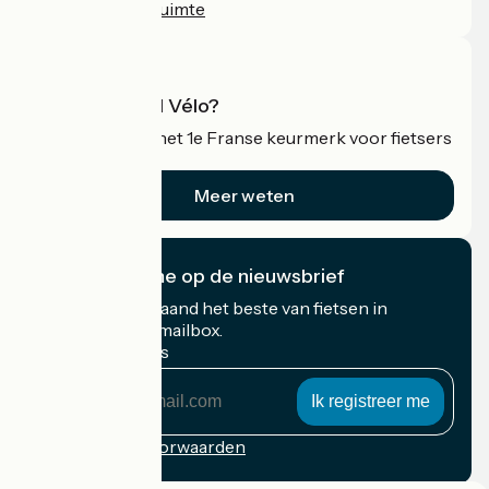
Professionele ruimte
Wat is Accueil Vélo?
Accueil Vélo is het 1e Franse keurmerk voor fietsers
op vakantie.
Meer weten
Ik abonneer me op de nieuwsbrief
Ontvang elke maand het beste van fietsen in
Frankrijk in uw mailbox.
Mijn e-mailadres
Mijn
e-
mailadres
Inschrijvingsvoorwaarden