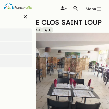
Overslaan
en
Menu
naar
close
de
HÔTEL - LE CLOS SAINT LOUP
inhoud
gaan
Accueil Vélo
Hotels