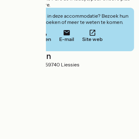
d’immersion nature.
Geïnteresseerd in deze accommodatie? Bezoek hun
website om te boeken of meer te weten te komen.
Bellen
E-mail
Site web
Localisation
14 rue de la Motte 59740 Liessies