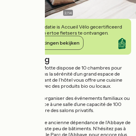
2
/
14
Deze accommodatie is Accueil Vélo gecertificeerd
en verbindt zich ertoe fietsers te ontvangen.
Haar verplichtingen bekijken
Beschrijving
Le Château de la Motte dispose de 10 chambres pour
vous accueillir dans la sérénité d’un grand espace de
nature. Le restaurant de l’hôtel vous offre une cuisine
gastronomique, avec des produits bio ou locaux.
Il est possible d’y organiser des événements familiaux ou
d’entreprises, grâce à une salle d’une capacité de 100
couverts, ou encore des salons privatifs.
Le Château est une ancienne dépendance de l’Abbaye de
Liessies, dont il reste peu de bâtiments. N’hésitez pas à
vous balader dans le Parc de l’Abbaye, pour encore plus