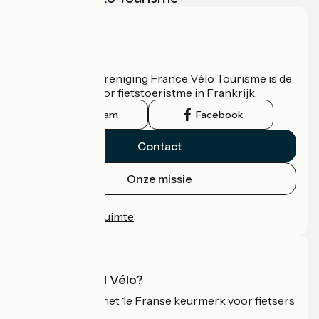
Wie zijn we?
De nationale vereniging France Vélo Tourisme is de
officiële gids voor fietstoeristme in Frankrijk.
Instagram
Facebook
Contact
Onze missie
Persruimte
Professionele ruimte
Wat is Accueil Vélo?
Accueil Vélo is het 1e Franse keurmerk voor fietsers
op vakantie.