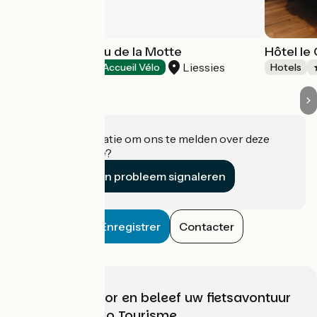
Hôtel le Château de la Motte
Hôtel le
Liessies
Hotels
Accueil Vélo
Hotels
Heeft u informatie om ons te melden over deze
accommodatie?
Een probleem signaleren
Enregistrer
Contacter
Kies, bereid voor en beleef uw fietsavontuur
met France Vélo Tourisme