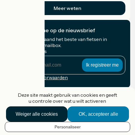
Meer weten
Ik abonneer me op de nieuwsbrief
Ontvang elke maand het beste van fietsen in
Frankrijk in uw mailbox.
Mijn e-mailadres
Mijn
e-
mailadres
Inschrijvingsvoorwaarden
Gefinancierd in het kader van Destination France
Deze site maakt gebruik van cookies en geeft
u controle over wat u wilt activeren
Weiger alle cookies
OK, accepteer alle
Accueil Vélo Pro
Contact
Personaliseer
Wettelijke informatie
NL