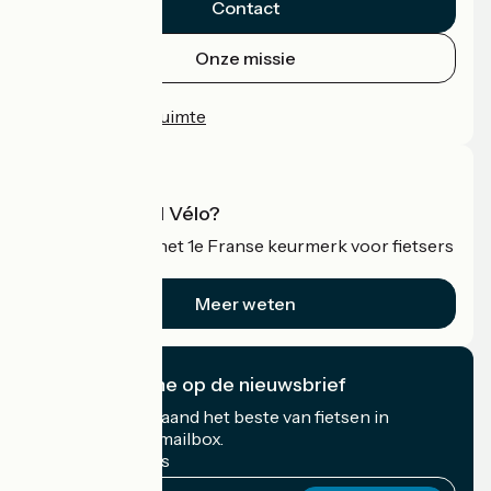
Contact
Onze missie
Persruimte
Professionele ruimte
Wat is Accueil Vélo?
Accueil Vélo is het 1e Franse keurmerk voor fietsers
op vakantie.
Meer weten
Ik abonneer me op de nieuwsbrief
Ontvang elke maand het beste van fietsen in
Frankrijk in uw mailbox.
Mijn e-mailadres