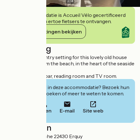
2
/
4
Deze accommodatie is Accueil Vélo gecertificeerd
en verbindt zich ertoe fietsers te ontvangen.
Haar verplichtingen bekijken
Beschrijving
An authentic country setting for this lovely old house
situated 100m from the beach, in the heart of the seaside
resort.
Relaxation in the bar, reading room and TV room.
Geïnteresseerd in deze accommodatie? Bezoek hun
website om te boeken of meer te weten te komen.
Bellen
E-mail
Site web
Localisation
21 rue de la Corniche 22430 Erquy