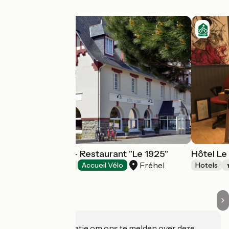
Hôtel de Diane - Restaurant "Le 1925"
Hôtel Le
Fréhel
Hotels
Accueil Vélo
Hotels
Heeft u informatie om ons te melden over deze