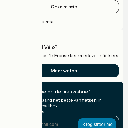
Onze missie
Persruimte
Professionele ruimte
Wat is Accueil Vélo?
Accueil Vélo is het 1e Franse keurmerk voor fietsers
op vakantie.
Meer weten
Ik abonneer me op de nieuwsbrief
Ontvang elke maand het beste van fietsen in
Frankrijk in uw mailbox.
Mijn e-mailadres
Mijn
e-