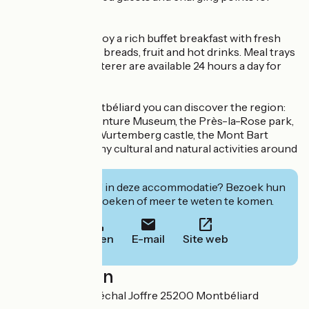
electric vehicles.
Each morning, enjoy a rich buffet breakfast with fresh
produce, pastries, breads, fruit and hot drinks. Meal trays
made by a local caterer are available 24 hours a day for
your meals.
At the Kyriad Montbéliard you can discover the region:
the Peugeot Adventure Museum, the Près-la-Rose park,
the Montbéliard Wurtemberg castle, the Mont Bart
footpaths and many cultural and natural activities around
Montbéliard.
Geïnteresseerd in deze accommodatie? Bezoek hun
website om te boeken of meer te weten te komen.
Bellen
E-mail
Site web
Localisation
34 avenue du Maréchal Joffre 25200 Montbéliard