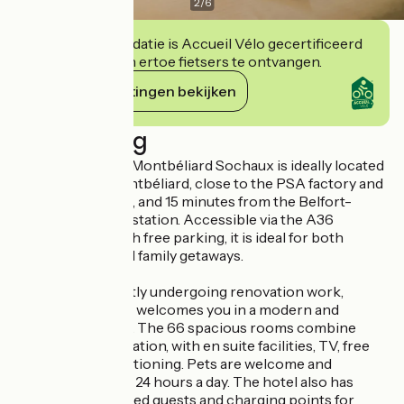
2
/
6
Deze accommodatie is Accueil Vélo gecertificeerd
en verbindt zich ertoe fietsers te ontvangen.
Haar verplichtingen bekijken
Beschrijving
The 3-star Kyriad Montbéliard Sochaux is ideally located
to the west of Montbéliard, close to the PSA factory and
the Bonal stadium, and 15 minutes from the Belfort-
Montbéliard TGV station. Accessible via the A36
motorway and with free parking, it is ideal for both
business trips and family getaways.
The hotel, currently undergoing renovation work,
remains open and welcomes you in a modern and
functional setting. The 66 spacious rooms combine
comfort and relaxation, with en suite facilities, TV, free
WiFi and air conditioning. Pets are welcome and
reception is open 24 hours a day. The hotel also has
facilities for disabled guests and charging points for