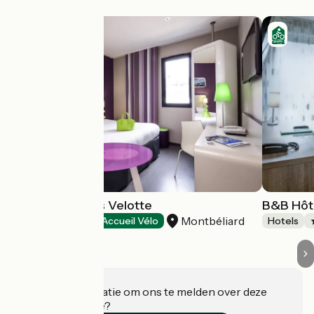
Hôtel Ibis Styles Velotte
B&B Hôt
Montbéliard
Hotels
Accueil Vélo
Hotels
Heeft u informatie om ons te melden over deze
accommodatie?