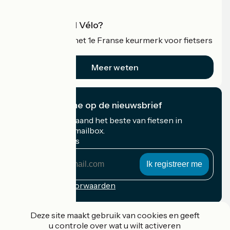
Wat is Accueil Vélo?
Accueil Vélo is het 1e Franse keurmerk voor fietsers
op vakantie.
Meer weten
Ik abonneer me op de nieuwsbrief
Ontvang elke maand het beste van fietsen in
Frankrijk in uw mailbox.
Mijn e-mailadres
Mijn
e-
mailadres
Inschrijvingsvoorwaarden
Gefinancierd in het kader van Destination France
Deze site maakt gebruik van cookies en geeft
u controle over wat u wilt activeren