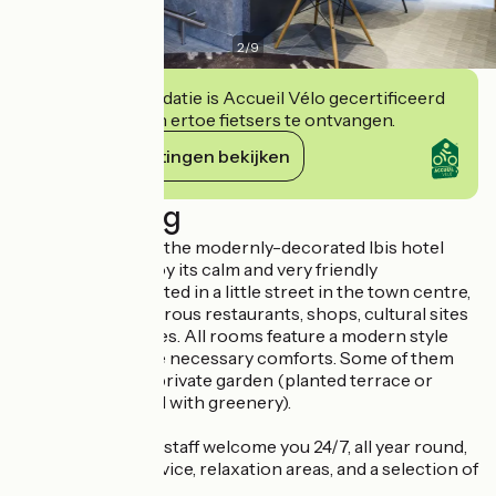
2
/
9
Deze accommodatie is Accueil Vélo gecertificeerd
en verbindt zich ertoe fietsers te ontvangen.
Haar verplichtingen bekijken
Beschrijving
Recently opened, the modernly-decorated Ibis hotel
invites you to enjoy its calm and very friendly
atmosphere. Located in a little street in the town centre,
it is close to numerous restaurants, shops, cultural sites
and leisure facilities. All rooms feature a modern style
and provide all the necessary comforts. Some of them
overlook a quiet, private garden (planted terrace or
internal courtyard with greenery).
Our hotel and bar staff welcome you 24/7, all year round,
with excellent service, relaxation areas, and a selection of
food and drink.