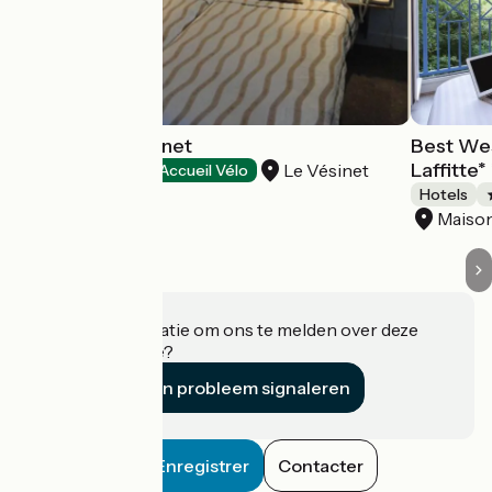
Hôtel Paris Vésinet
Best Wes
Laffitte*
Le Vésinet
Hotels
Accueil Vélo
Hotels
Maison
Heeft u informatie om ons te melden over deze
accommodatie?
Een probleem signaleren
Enregistrer
Contacter