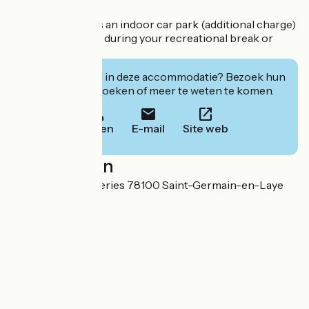
The hotel also has an indoor car park (additional charge)
to make life easier during your recreational break or
business trip.
Geïnteresseerd in deze accommodatie? Bezoek hun
website om te boeken of meer te weten te komen.
Bellen
E-mail
Site web
Localisation
10 bis rue des Joueries 78100 Saint-Germain-en-Laye