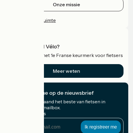
Onze missie
Persruimte
Professionele ruimte
Wat is Accueil Vélo?
Accueil Vélo is het 1e Franse keurmerk voor fietsers
op vakantie.
Meer weten
Ik abonneer me op de nieuwsbrief
Ontvang elke maand het beste van fietsen in
Frankrijk in uw mailbox.
Mijn e-mailadres
Mijn
e-