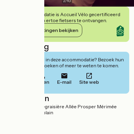
2
/
10
Deze accommodatie is Accueil Vélo gecertificeerd
en verbindt zich ertoe fietsers te ontvangen.
Haar verplichtingen bekijken
Beschrijving
Geïnteresseerd in deze accommodatie? Bezoek hun
website om te boeken of meer te weten te komen.
Bellen
E-mail
Site web
Localisation
Esplanade de la Bégraisière Allée Prosper Mérimée
44800 Saint-Herblain