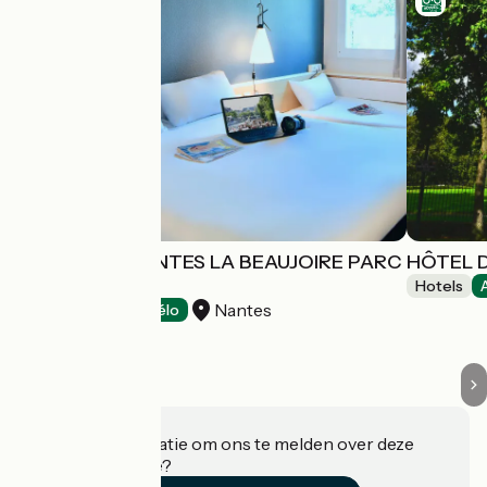
HÔTEL IBIS NANTES LA BEAUJOIRE PARC
HÔTEL D
EXPO
Hotels
Nantes
Hotels
Accueil Vélo
Heeft u informatie om ons te melden over deze
accommodatie?