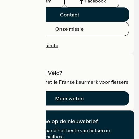
Instagram
Facebook
Contact
Onze missie
Persruimte
Professionele ruimte
Wat is Accueil Vélo?
Accueil Vélo is het 1e Franse keurmerk voor fietsers
op vakantie.
Meer weten
Ik abonneer me op de nieuwsbrief
Ontvang elke maand het beste van fietsen in
Frankrijk in uw mailbox.