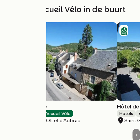
Andere Accueil Vélo in de buurt
Hôtel de France
Hôtel de
Hotels
Accueil Vélo
Hotels
Saint Geniez d'Olt et d'Aubrac
Saint 