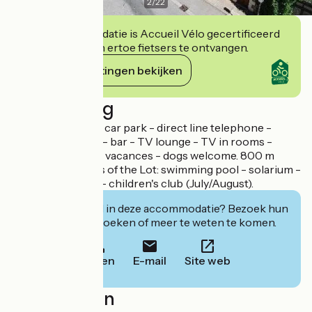
2
/
22
Deze accommodatie is Accueil Vélo gecertificeerd
en verbindt zich ertoe fietsers te ontvangen.
Haar verplichtingen bekijken
Beschrijving
46 rooms - public car park - direct line telephone -
photocopier - lift - bar - TV lounge - TV in rooms -
terrace - chèques vacances - dogs welcome. 800 m
away on the banks of the Lot: swimming pool - solarium -
multi-sport pitch - children's club (July/August).
Geïnteresseerd in deze accommodatie? Bezoek hun
website om te boeken of meer te weten te komen.
Bellen
E-mail
Site web
Localisation