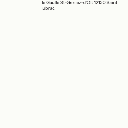
18 Place Général de Gaulle St-Geniez-d'Olt 12130 Saint
Geniez d'Olt et d'Aubrac