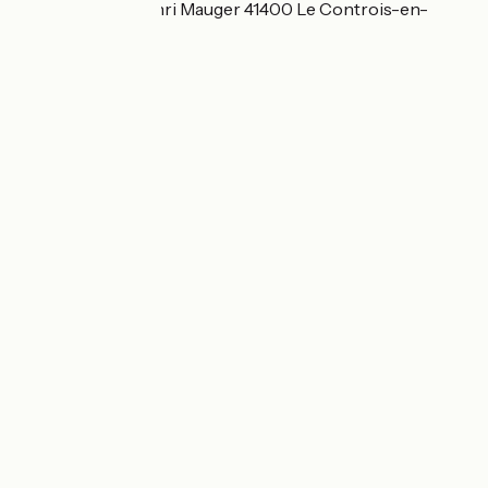
37 Rue Pierre Henri Mauger 41400 Le Controis-en-
Sologne