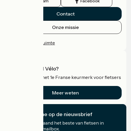
Instagram
Facebook
Contact
Onze missie
Persruimte
Professionele ruimte
Wat is Accueil Vélo?
Accueil Vélo is het 1e Franse keurmerk voor fietsers
op vakantie.
Meer weten
Ik abonneer me op de nieuwsbrief
Ontvang elke maand het beste van fietsen in
Frankrijk in uw mailbox.