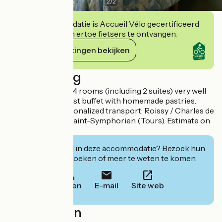
2
/
2
Deze accommodatie is Accueil Vélo gecertificeerd
en verbindt zich ertoe fietsers te ontvangen.
Haar verplichtingen bekijken
Beschrijving
The hotel offers 34 rooms (including 2 suites) very well
equipped. Breakfast buffet with homemade pastries.
Possibility of personalized transport: Roissy / Charles de
Gaulle (Paris) or Saint-Symphorien (Tours). Estimate on
request.
Geïnteresseerd in deze accommodatie? Bezoek hun
website om te boeken of meer te weten te komen.
Bellen
E-mail
Site web
Localisation