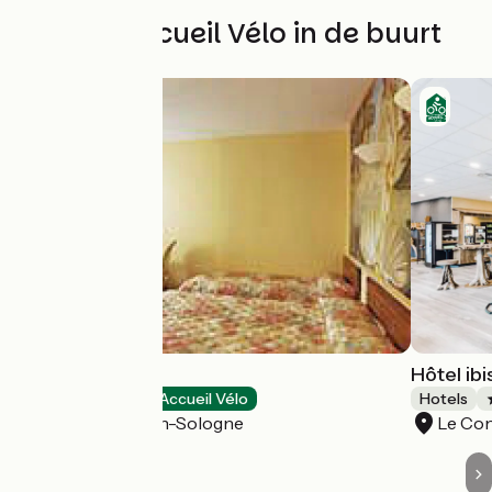
Andere Accueil Vélo in de buurt
Hôtel de france
Hôtel ib
Hotels
Accueil Vélo
Hotels
Le Controis-en-Sologne
Le Co