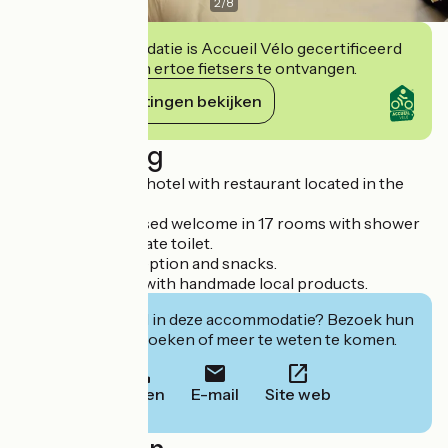
2
/
8
Deze accommodatie is Accueil Vélo gecertificeerd
en verbindt zich ertoe fietsers te ontvangen.
Haar verplichtingen bekijken
Beschrijving
Family-run 3-star hotel with restaurant located in the
city centre.
Enjoy a personalised welcome in 17 rooms with shower
or bath and separate toilet.
Small lounge, reception and snacks.
Bar and boutique with handmade local products.
Geïnteresseerd in deze accommodatie? Bezoek hun
website om te boeken of meer te weten te komen.
Bellen
E-mail
Site web