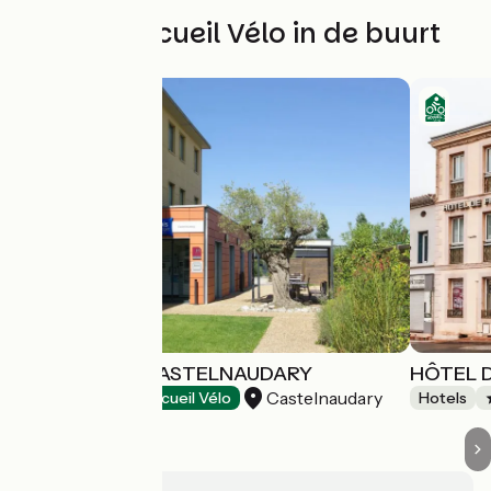
Andere Accueil Vélo in de buurt
IBIS BUDGET CASTELNAUDARY
HÔTEL 
Castelnaudary
Hotels
Accueil Vélo
Hotels