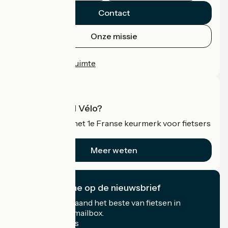
Contact
Onze missie
Persruimte
Professionele ruimte
Wat is Accueil Vélo?
Accueil Vélo is het 1e Franse keurmerk voor fietsers
op vakantie.
Meer weten
Ik abonneer me op de nieuwsbrief
Ontvang elke maand het beste van fietsen in
Frankrijk in uw mailbox.
Mijn e-mailadres