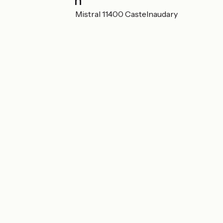
Localisation
2 avenue Frédéric Mistral 11400 Castelnaudary