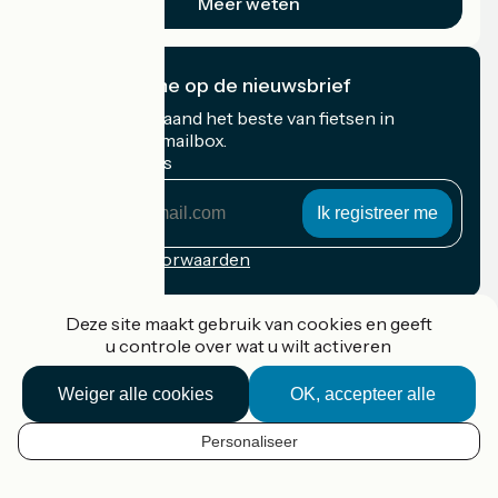
Meer weten
Ik abonneer me op de nieuwsbrief
Ontvang elke maand het beste van fietsen in
Frankrijk in uw mailbox.
Mijn e-mailadres
Mijn
e-
mailadres
Inschrijvingsvoorwaarden
Gefinancierd in het kader van Destination France
Deze site maakt gebruik van cookies en geeft
u controle over wat u wilt activeren
Weiger alle cookies
OK, accepteer alle
Accueil Vélo Pro
Contact
Personaliseer
Wettelijke informatie
NL
Contact
Privacy policy