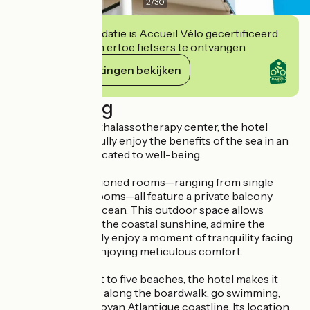
2
/
30
Deze accommodatie is Accueil Vélo gecertificeerd
en verbindt zich ertoe fietsers te ontvangen.
Haar verplichtingen bekijken
Beschrijving
Connected to its thalassotherapy center, the hotel
invites guests to fully enjoy the benefits of the sea in an
environment dedicated to well-being.
The 83 air-conditioned rooms—ranging from single
rooms to family rooms—all feature a private balcony
overlooking the ocean. This outdoor space allows
guests to soak up the coastal sunshine, admire the
seascape, or simply enjoy a moment of tranquility facing
the sea, all while enjoying meticulous comfort.
Located right next to five beaches, the hotel makes it
easy to take walks along the boardwalk, go swimming,
and explore the Royan Atlantique coastline. Its location,