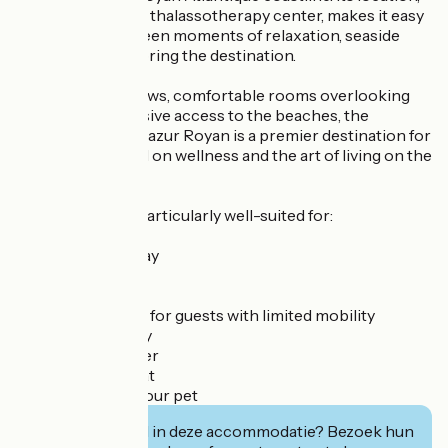
combined with its thalassotherapy center, makes it easy
to alternate between moments of relaxation, seaside
outings, and exploring the destination.
With its ocean views, comfortable rooms overlooking
the sea, and exclusive access to the beaches, the
Cordouan by Thalazur Royan is a premier destination for
a getaway focused on wellness and the art of living on the
Côte de Beauté.
This property is particularly well-suited for:
✔ Couples’ getaway
✔ Family vacation
✔ Business trip
✔ Accessible stay for guests with limited mobility
✔ Seaside getaway
✔ Cycling stopover
✔ Wellness retreat
✔ Vacation with your pet
Geïnteresseerd in deze accommodatie? Bezoek hun