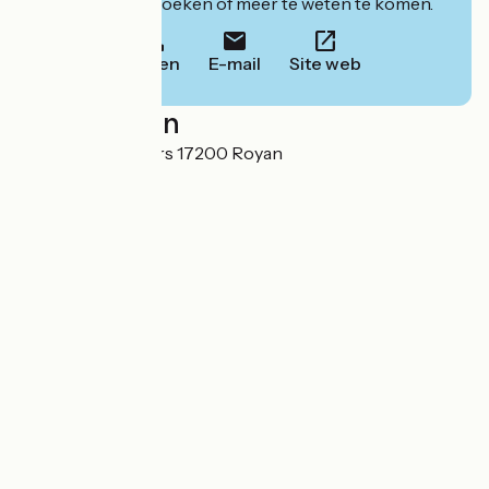
website om te boeken of meer te weten te komen.
Bellen
E-mail
Site web
Localisation
6 allée des Rochers 17200 Royan