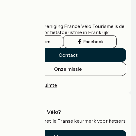
Wie zijn we?
De nationale vereniging France Vélo Tourisme is de
officiële gids voor fietstoeristme in Frankrijk.
Instagram
Facebook
Contact
Onze missie
Persruimte
Professionele ruimte
Wat is Accueil Vélo?
Accueil Vélo is het 1e Franse keurmerk voor fietsers
op vakantie.