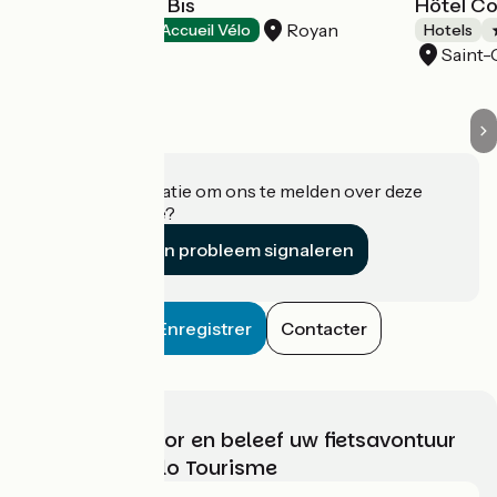
Hôtel Belle-Vue Bis
Hôtel Co
Royan
Hotels
Accueil Vélo
Hotels
Saint
Heeft u informatie om ons te melden over deze
accommodatie?
Een probleem signaleren
Enregistrer
Contacter
Kies, bereid voor en beleef uw fietsavontuur
met France Vélo Tourisme