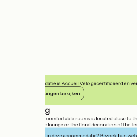
Deze accommodatie is Accueil Vélo gecertificeerd en verb
Haar verplichtingen bekijken
Beschrijving
This hotel with 29 comfortable rooms is located close to th
atmosphere of the lounge or the floral decoration of the te
Geïnteresseerd in deze accommodatie? Bezoek hun webs