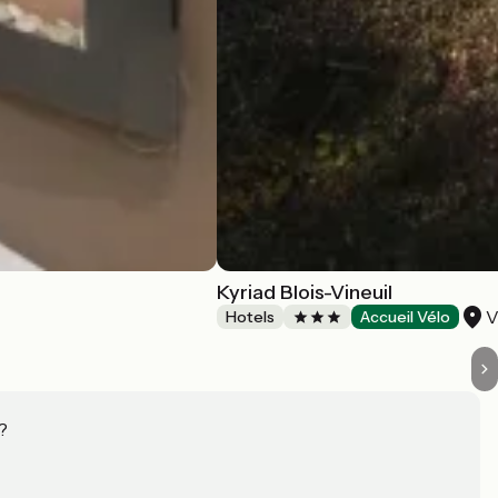
Kyriad Blois-Vineuil
V
Hotels
Accueil Vélo
?