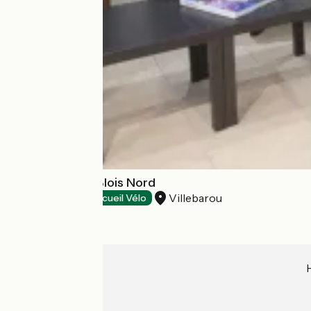
Hôtel Le Cosy Blois Nord
Villebarou
Hotels
Accueil Vélo