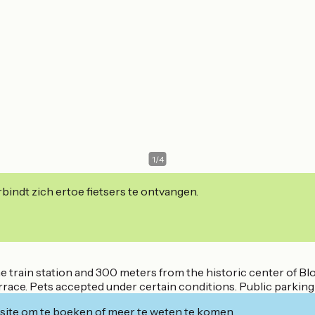
1
/
4
indt zich ertoe fietsers te ontvangen.
e train station and 300 meters from the historic center of Bl
rrace. Pets accepted under certain conditions. Public parking 
ite om te boeken of meer te weten te komen.