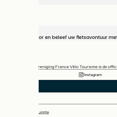
Kies, bereid voor en beleef uw fietsavontuur me
Wie zijn we?
De nationale vereniging France Vélo Tourisme is de officië
Instagram
Persruimte
Professionele ruimte