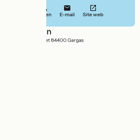
Bellen
E-mail
Site web
Localisation
Hameau le Perrotet 84400 Gargas