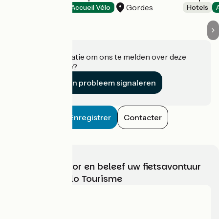
Gordes
Hotels
Accueil Vélo
Hotels
Heeft u informatie om ons te melden over deze
accommodatie?
Een probleem signaleren
Enregistrer
Contacter
Kies, bereid voor en beleef uw fietsavontuur
met France Vélo Tourisme