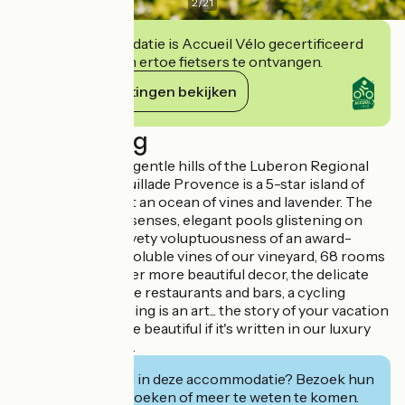
2
/
21
Deze accommodatie is Accueil Vélo gecertificeerd
en verbindt zich ertoe fietsers te ontvangen.
Haar verplichtingen bekijken
Beschrijving
Enveloped by the gentle hills of the Luberon Regional
Nature Park, Coquillade Provence is a 5-star island of
refinement amidst an ocean of vines and lavender. The
awakening of the senses, elegant pools glistening on
Provence, the velvety voluptuousness of an award-
winning Spa, the voluble vines of our vineyard, 68 rooms
and suites with ever more beautiful decor, the delicate
flavors of our three restaurants and bars, a cycling
center where cycling is an art... the story of your vacation
will always be more beautiful if it's written in our luxury
hotel in Provence.
Geïnteresseerd in deze accommodatie? Bezoek hun
website om te boeken of meer te weten te komen.