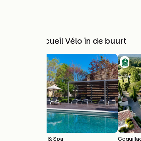
Andere Accueil Vélo in de buurt
Carcarille Hôtel & Spa
Coquilla