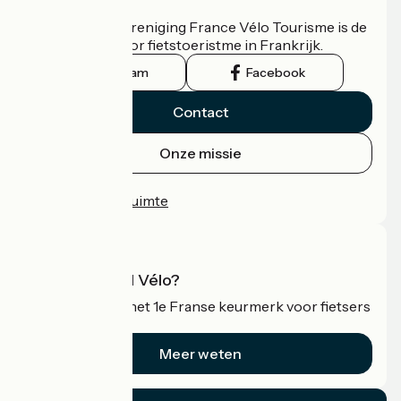
Wie zijn we?
De nationale vereniging France Vélo Tourisme is de
officiële gids voor fietstoeristme in Frankrijk.
Instagram
Facebook
Contact
Onze missie
Persruimte
Professionele ruimte
Wat is Accueil Vélo?
Accueil Vélo is het 1e Franse keurmerk voor fietsers
op vakantie.
Meer weten