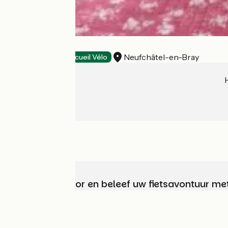
Côme Inn
Neufchâtel-en-Bray
Hotels
Accueil Vélo
Kies, bereid voor en beleef uw fietsavontuur me
Wie zijn we?