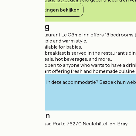
Haar verplichtingen bekijken
Beschrijving
The hotel and restaurant Le Côme Inn offers 13 bedrooms (
decorated in a simple and warm style.
Travel cots are available for babies.
The hearty buffet breakfast is served in the restaurant's d
juice, yoghurt, cereals, hot beverages, and more...
The lounge bar is open to anyone who wants to have a drink
A friendly restaurant offering fresh and homemade cuisine m
Geïnteresseerd in deze accommodatie? Bezoek hun webs
Localisation
9 Grande Rue Fausse Porte 76270 Neufchâtel-en-Bray