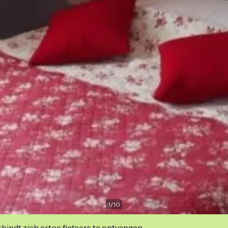
1
/
10
indt zich ertoe fietsers te ontvangen.