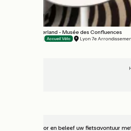
Novotel Lyon Gerland - Musée des Confluences
Lyon 7e Arrondisseme
Hotels
Accueil Vélo
Kies, bereid voor en beleef uw fietsavontuur me