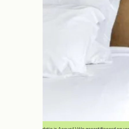
Deze accommodatie is Accueil Vélo gecertificeerd en verb