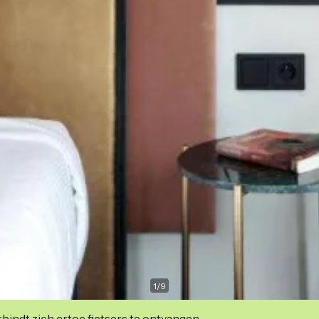
1
/
9
indt zich ertoe fietsers te ontvangen.