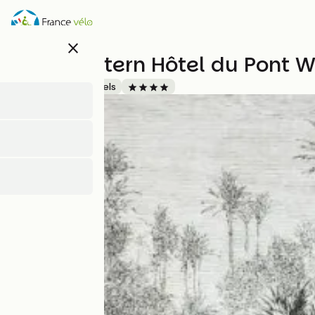
Overslaan
en
naar
close
de
Best Western Hôtel du Pont W
inhoud
gaan
Accueil Vélo
Hotels