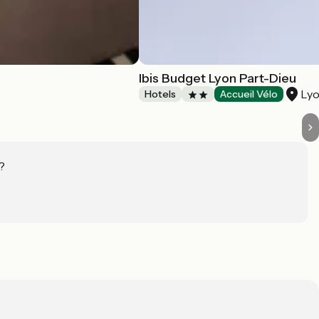
Ibis Budget Lyon Part-Dieu
Lyo
Hotels
Accueil Vélo
?