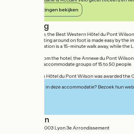
Haar verplichtingen bekijken
Beschrijving
In Lyon city centre, the Best Western Hôtel du Pont Wilso
Fourvière hill. Getting around on foot is made easy by the
Part-Dieu train station is a 15-minute walk away, while the
Just a few steps from the hotel, the Annexe du Pont Wilson
venue, which can accommodate groups of 15 to 50 people.
The Best Western Hôtel du Pont Wilson was awarded the Gr
Geïnteresseerd in deze accommodatie? Bezoek hun webs
Localisation
6 rue Mazenod 69003 Lyon 3e Arrondissement