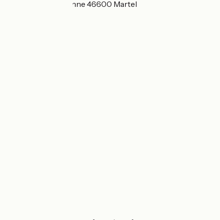
108 route de Turenne 46600 Martel