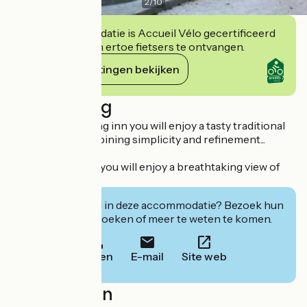
2
/
10
Deze accommodatie is Accueil Vélo gecertificeerd
en verbindt zich ertoe fietsers te ontvangen.
Haar verplichtingen bekijken
Beschrijving
In this old coaching inn you will enjoy a tasty traditional
local cuisine combining simplicity and refinement...
From the terrace you will enjoy a breathtaking view of
the medieval city.
Geïnteresseerd in deze accommodatie? Bezoek hun
website om te boeken of meer te weten te komen.
Bellen
E-mail
Site web
Localisation