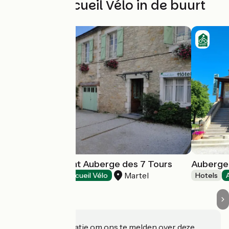
Andere Accueil Vélo in de buurt
Hôtel Restaurant Auberge des 7 Tours
Auberge
Martel
Hotels
Accueil Vélo
Hotels
Heeft u informatie om ons te melden over deze