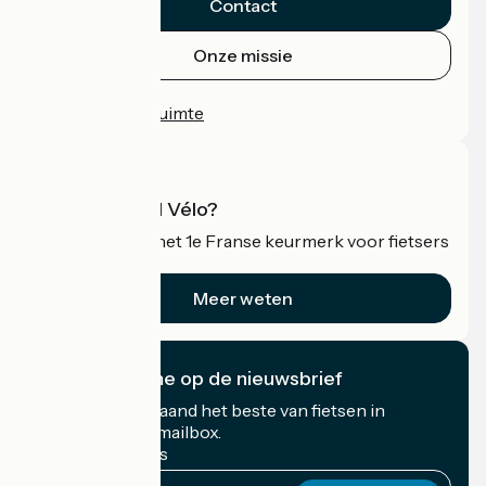
Contact
Onze missie
Persruimte
Professionele ruimte
Wat is Accueil Vélo?
Accueil Vélo is het 1e Franse keurmerk voor fietsers
op vakantie.
Meer weten
Ik abonneer me op de nieuwsbrief
Ontvang elke maand het beste van fietsen in
Frankrijk in uw mailbox.
Mijn e-mailadres