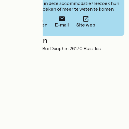
Geïnteresseerd in deze accommodatie? Bezoek hun
website om te boeken of meer te weten te komen.
Bellen
E-mail
Site web
Localisation
Rue de la Cour du Roi Dauphin 26170 Buis-les-
Baronnies