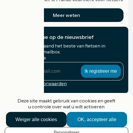
op vakantie.
Meer weten
Ik abonneer me op de nieuwsbrief
Ontvang elke maand het beste van fietsen in
Frankrijk in uw mailbox.
Mijn e-mailadres
Mijn
e-
mailadres
Inschrijvingsvoorwaarden
Gefinancierd in het kader van Destination France
Deze site maakt gebruik van cookies en geeft
u controle over wat u wilt activeren
Weiger alle cookies
OK, accepteer alle
Accueil Vélo Pro
Contact
Personaliseer