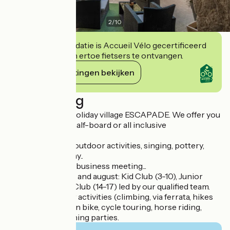
2
/
10
Deze accommodatie is Accueil Vélo gecertificeerd
en verbindt zich ertoe fietsers te ontvangen.
Haar verplichtingen bekijken
Beschrijving
Welcome to our holiday village ESCAPADE. We offer you
a large choice of half-board or all inclusive
accommodations.
• Thematic stays : outdoor activities, singing, pottery,
hiking, gastronomy..
• Families, groups, business meeting...
ACTIVITIES in july and august: Kid Club (3-10), Junior
Club (11-13), Teen Club (14-17) led by our qualified team.
Close-by outdoor activities (climbing, via ferrata, hikes
with guide, moutain bike, cycle touring, horse riding,
paragliding...). Evening parties.