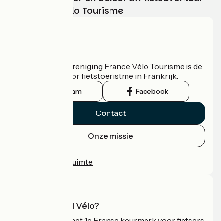
met France Vélo Tourisme
Wie zijn we?
De nationale vereniging France Vélo Tourisme is de
officiële gids voor fietstoeristme in Frankrijk.
Instagram
Facebook
Contact
Onze missie
Persruimte
Professionele ruimte
Wat is Accueil Vélo?
Accueil Vélo is het 1e Franse keurmerk voor fietsers