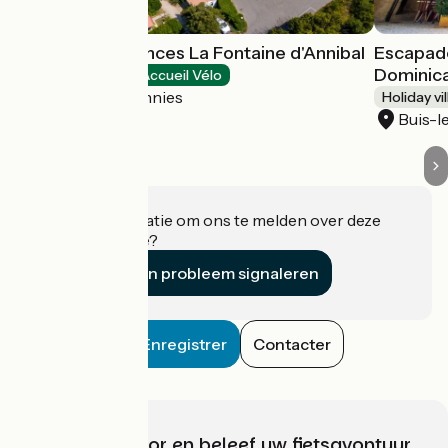
Village de Vacances La Fontaine d'Annibal
Escapade
Dominica
Holiday villages
Accueil Vélo
Buis-les-Baronnies
Holiday vi
Buis-l
Heeft u informatie om ons te melden over deze
accommodatie?
Een probleem signaleren
Enregistrer
Contacter
Kies, bereid voor en beleef uw fietsavontuur