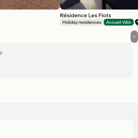
Résidence Les Flots
Holiday residences
Accueil Vélo
?