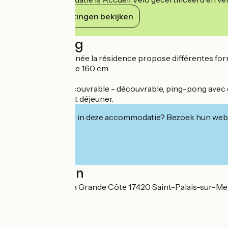
Haar verplichtingen bekijken
Beschrijving
Ouverte toute l'année la résidence propose différentes form
TV écran plat, lit de 160 cm.
Piscine chauffée couvrable - découvrable, ping-pong avec 
Possibilité de petit déjeuner.
Geïnteresseerd in deze accommodatie? Bezoek hun webs
Localisation
44-46 avenue de la Grande Côte 17420 Saint-Palais-sur-Me