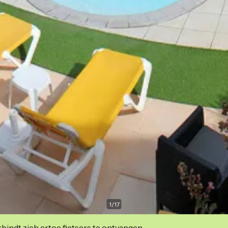
1
/
17
indt zich ertoe fietsers te ontvangen.