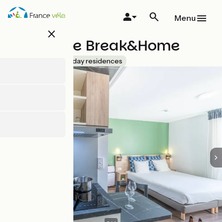
Overslaan
en
Menu
naar
close
de
Résidence Break&Home
inhoud
gaan
Accueil Vélo
Holiday residences