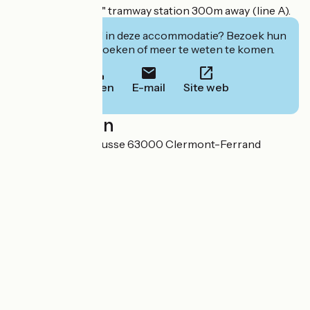
Delille Montlosier" tramway station 300m away (line A).
Geïnteresseerd in deze accommodatie? Bezoek hun
website om te boeken of meer te weten te komen.
Bellen
E-mail
Site web
Localisation
48 rue Henri Barbusse 63000 Clermont-Ferrand