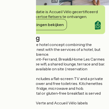
2
/
4
Deze accommodatie is Accueil Vélo gecertificeerd
en verbindt zich ertoe fietsers te ontvangen.
Haar verplichtingen bekijken
Beschrijving
At last, a 0-surprise hotel concept combining the
comfort of a small nest with the services of a hotel, but
with the added ambience.
Located in Clermont-Ferrand, Break&Home Les Carmes
Dechaux offers free wifi, a shared lounge, terrace and bar.
Private parking is available on site (reservation
required).
Accommodation includes a flat-screen TV and a private
bathroom with shower and free toiletries. Kitchenettes
are equipped with fridge, microwave and hob.
A buffet, continental or gluten-free breakfast is served
every morning.
Lodging with Clef Verte and Accueil Vélo labels