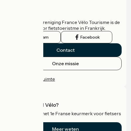
Wie zijn we?
De nationale vereniging France Vélo Tourisme is de
officiële gids voor fietstoeristme in Frankrijk.
Instagram
Facebook
Contact
Onze missie
Persruimte
Professionele ruimte
Wat is Accueil Vélo?
Accueil Vélo is het 1e Franse keurmerk voor fietsers
op vakantie.
Meer weten