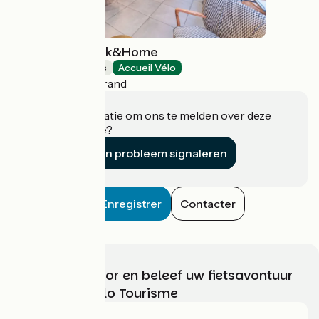
Résidence Break&Home
Holiday residences
Accueil Vélo
Clermont-Ferrand
Heeft u informatie om ons te melden over deze
accommodatie?
Een probleem signaleren
Enregistrer
Contacter
Kies, bereid voor en beleef uw fietsavontuur
met France Vélo Tourisme