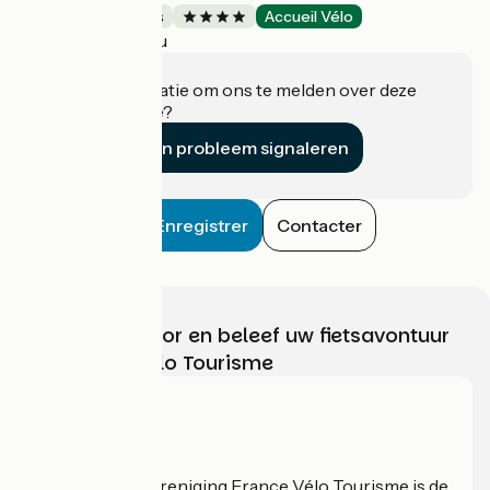
Holiday residences
Accueil Vélo
Azay-le-Rideau
Heeft u informatie om ons te melden over deze
accommodatie?
Een probleem signaleren
Enregistrer
Contacter
Kies, bereid voor en beleef uw fietsavontuur
met France Vélo Tourisme
Wie zijn we?
De nationale vereniging France Vélo Tourisme is de