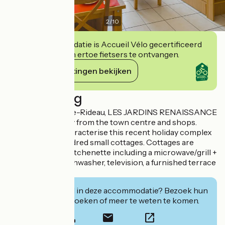
2
/
10
Deze accommodatie is Accueil Vélo gecertificeerd
en verbindt zich ertoe fietsers te ontvangen.
Haar verplichtingen bekijken
Beschrijving
Located in Azay-le-Rideau, LES JARDINS RENAISSANCE
is just 800 m away from the town centre and shops.
Small hamlets characterise this recent holiday complex
that boasts a hundred small cottages. Cottages are
equipped with a kitchenette including a microwave/grill +
ceramic hob + dishwasher, television, a furnished terrace
and small garden.
Geïnteresseerd in deze accommodatie? Bezoek hun
website om te boeken of meer te weten te komen.