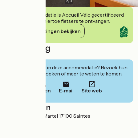
2
/
9
Deze accommodatie is Accueil Vélo gecertificeerd
en verbindt zich ertoe fietsers te ontvangen.
Haar verplichtingen bekijken
Beschrijving
false
Geïnteresseerd in deze accommodatie? Bezoek hun
website om te boeken of meer te weten te komen.
Bellen
E-mail
Site web
Localisation
2 place Geoffroy Martel 17100 Saintes