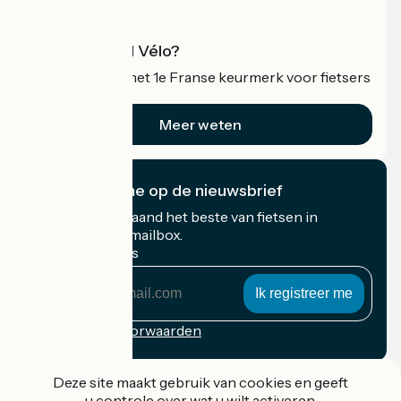
Wat is Accueil Vélo?
Accueil Vélo is het 1e Franse keurmerk voor fietsers
op vakantie.
Meer weten
Ik abonneer me op de nieuwsbrief
Ontvang elke maand het beste van fietsen in
Frankrijk in uw mailbox.
Mijn e-mailadres
Mijn
e-
mailadres
Inschrijvingsvoorwaarden
Gefinancierd in het kader van Destination France
Deze site maakt gebruik van cookies en geeft
u controle over wat u wilt activeren