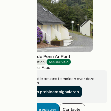
Village de gîtes de Penn Ar Pont
Group accommodation
Accueil Vélo
Châteauneuf-du-Faou
Heeft u informatie om ons te melden over deze
accommodatie?
Een probleem signaleren
Enregistrer
Contacter