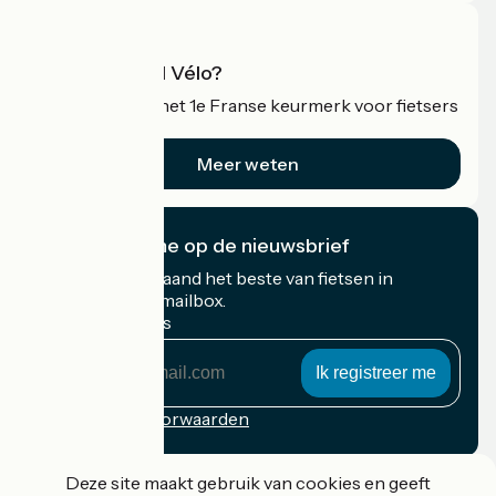
Wat is Accueil Vélo?
Accueil Vélo is het 1e Franse keurmerk voor fietsers
op vakantie.
Meer weten
Ik abonneer me op de nieuwsbrief
Ontvang elke maand het beste van fietsen in
Frankrijk in uw mailbox.
Mijn e-mailadres
Mijn
e-
mailadres
Inschrijvingsvoorwaarden
Gefinancierd in het kader van Destination France
Deze site maakt gebruik van cookies en geeft