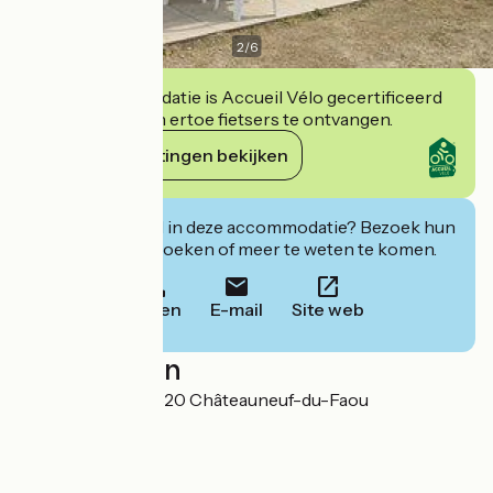
2
/
6
Deze accommodatie is Accueil Vélo gecertificeerd
en verbindt zich ertoe fietsers te ontvangen.
Haar verplichtingen bekijken
Geïnteresseerd in deze accommodatie? Bezoek hun
website om te boeken of meer te weten te komen.
Bellen
E-mail
Site web
Localisation
Penn Ar Pont 29520 Châteauneuf-du-Faou