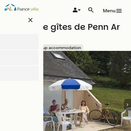
Overslaan
en
Menu
naar
close
de
Village de gîtes de Penn Ar
inhoud
gaan
Pont
Accueil Vélo
Group accommodation