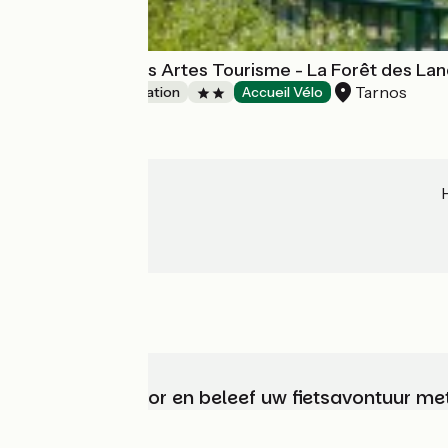
Village vacances Artes Tourisme - La Forêt des La
Tarnos
Group accommodation
Accueil Vélo
Kies, bereid voor en beleef uw fietsavontuur me