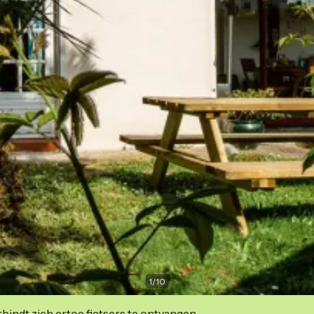
1
/
10
indt zich ertoe fietsers te ontvangen.