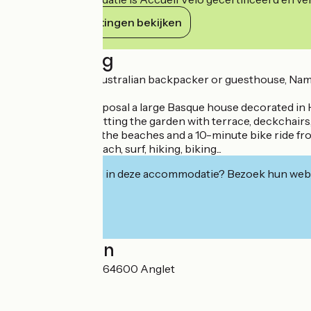
Haar verplichtingen bekijken
Beschrijving
Modeled on the Australian backpacker or guesthouse, Nami H
exchange ideas!
We put at your disposal a large Basque house decorated in H
veranda, not forgetting the garden with terrace, deckchair
minute walk from the beaches and a 10-minute bike ride from 
On the agenda: beach, surf, hiking, biking...
Geïnteresseerd in deze accommodatie? Bezoek hun webs
Localisation
14 rue de Tartillon 64600 Anglet