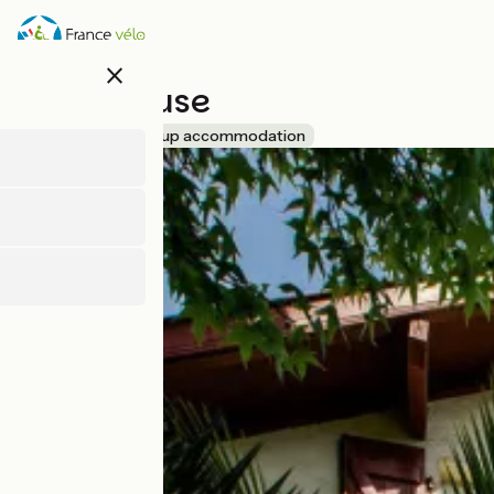
Overslaan
en
naar
close
de
Nami House
inhoud
gaan
Accueil Vélo
Group accommodation