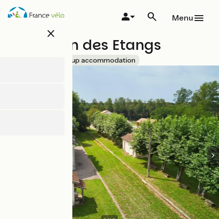
Overslaan
en
Menu
naar
close
de
La Maison des Etangs
inhoud
gaan
Accueil Vélo
Group accommodation