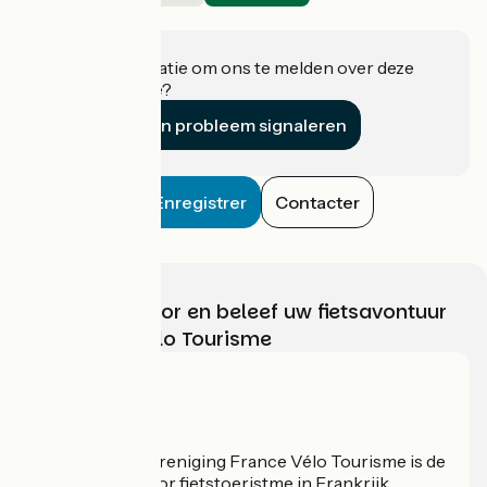
Sergenaux
Heeft u informatie om ons te melden over deze
accommodatie?
Een probleem signaleren
Enregistrer
Contacter
Kies, bereid voor en beleef uw fietsavontuur
met France Vélo Tourisme
Wie zijn we?
De nationale vereniging France Vélo Tourisme is de
officiële gids voor fietstoeristme in Frankrijk.