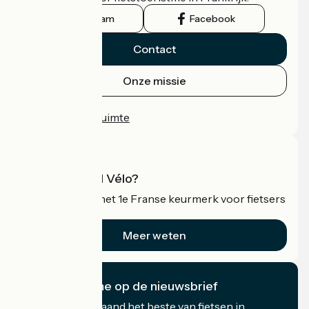
Instagram
Facebook
Contact
Onze missie
Persruimte
Professionele ruimte
Wat is Accueil Vélo?
Accueil Vélo is het 1e Franse keurmerk voor fietsers
op vakantie.
Meer weten
Ik abonneer me op de nieuwsbrief
Ontvang elke maand het beste van fietsen in