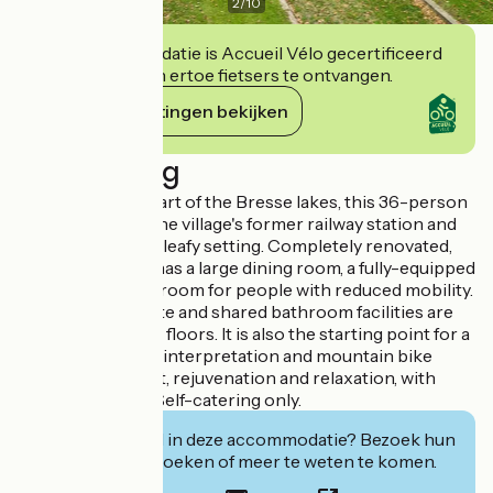
2
/
10
Deze accommodatie is Accueil Vélo gecertificeerd
en verbindt zich ertoe fietsers te ontvangen.
Haar verplichtingen bekijken
Beschrijving
Situated in the heart of the Bresse lakes, this 36-person
gîte is housed in the village's former railway station and
enjoys a peaceful, leafy setting. Completely renovated,
the ground floor has a large dining room, a fully-equipped
kitchen and a bedroom for people with reduced mobility.
Rooms with private and shared bathroom facilities are
on the 1st and 2nd floors. It is also the starting point for a
number of hiking, interpretation and mountain bike
trails. Ideal for rest, rejuvenation and relaxation, with
family or friends. Self-catering only.
Geïnteresseerd in deze accommodatie? Bezoek hun
website om te boeken of meer te weten te komen.