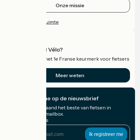
Onze missie
Persruimte
Professionele ruimte
Wat is Accueil Vélo?
Accueil Vélo is het 1e Franse keurmerk voor fietsers
op vakantie.
Meer weten
Ik abonneer me op de nieuwsbrief
Ontvang elke maand het beste van fietsen in
Frankrijk in uw mailbox.
Mijn e-mailadres
Mijn
e-