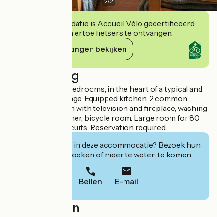
2
/
2
Deze accommodatie is Accueil Vélo gecertificeerd
en verbindt zich ertoe fietsers te ontvangen.
Haar verplichtingen bekijken
Beschrijving
3 star gîte with 8 bedrooms, in the heart of a typical and
quiet Lorraine village. Equipped kitchen, 2 common
rooms, living room with television and fireplace, washing
machine, dishwasher, bicycle room. Large room for 80
people. Hiking circuits. Reservation required.
Geïnteresseerd in deze accommodatie? Bezoek hun
website om te boeken of meer te weten te komen.
Bellen
E-mail
Localisation