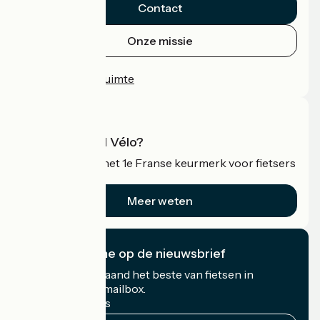
Contact
Onze missie
Persruimte
Professionele ruimte
Wat is Accueil Vélo?
Accueil Vélo is het 1e Franse keurmerk voor fietsers
op vakantie.
Meer weten
Ik abonneer me op de nieuwsbrief
Ontvang elke maand het beste van fietsen in
Frankrijk in uw mailbox.
Mijn e-mailadres