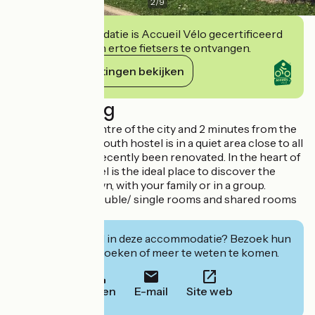
2
/
9
Deze accommodatie is Accueil Vélo gecertificeerd
en verbindt zich ertoe fietsers te ontvangen.
Haar verplichtingen bekijken
Beschrijving
Located in the centre of the city and 2 minutes from the
train station, the youth hostel is in a quiet area close to all
amenities. It has recently been renovated. In the heart of
the Jura, the hostel is the ideal place to discover the
region on your own, with your family or in a group.
The advantage: double/ single rooms and shared rooms
for 4 people.
Geïnteresseerd in deze accommodatie? Bezoek hun
website om te boeken of meer te weten te komen.
Bellen
E-mail
Site web