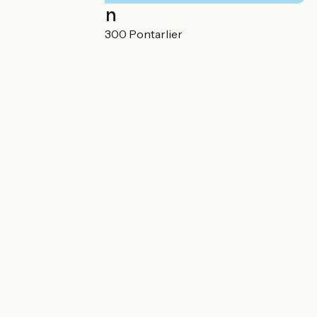
Localisation
21 rue Marpaud 25300 Pontarlier