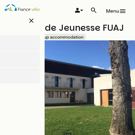
Overslaan
en
Menu
naar
close
de
Auberge de Jeunesse FUAJ
inhoud
gaan
Accueil Vélo
Group accommodation