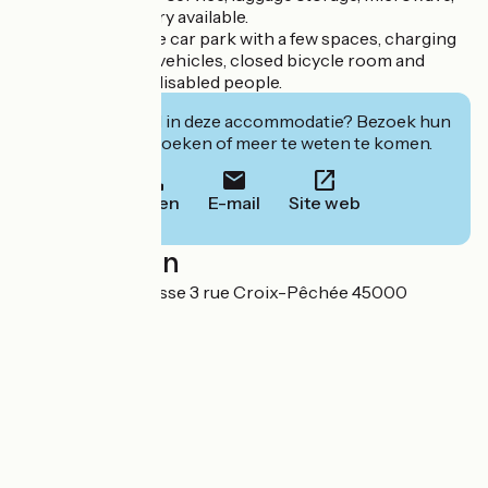
kettle and crockery available.
Private and secure car park with a few spaces, charging
point for electric vehicles, closed bicycle room and
bicycle room for disabled people.
Geïnteresseerd in deze accommodatie? Bezoek hun
website om te boeken of meer te weten te komen.
Bellen
E-mail
Site web
Localisation
Auberge de jeunesse 3 rue Croix-Pêchée 45000
Orléans