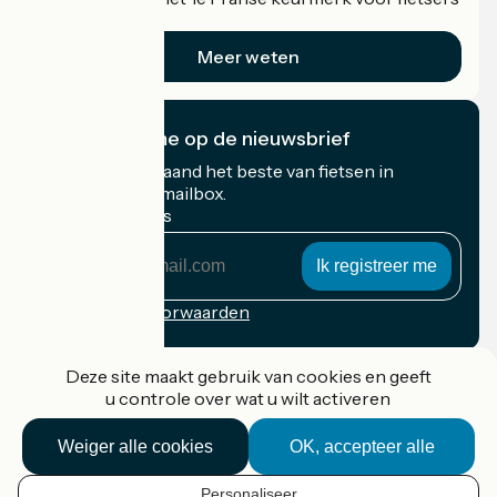
op vakantie.
Meer weten
Ik abonneer me op de nieuwsbrief
Ontvang elke maand het beste van fietsen in
Frankrijk in uw mailbox.
Mijn e-mailadres
Mijn
e-
mailadres
Inschrijvingsvoorwaarden
Gefinancierd in het kader van Destination France
Deze site maakt gebruik van cookies en geeft
u controle over wat u wilt activeren
Weiger alle cookies
OK, accepteer alle
Accueil Vélo Pro
Contact
Personaliseer