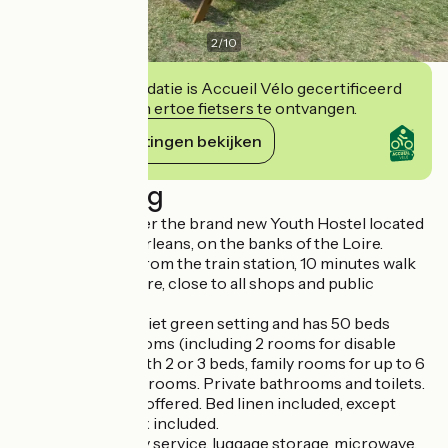
2
/
10
Deze accommodatie is Accueil Vélo gecertificeerd
en verbindt zich ertoe fietsers te ontvangen.
Haar verplichtingen bekijken
Beschrijving
Come and discover the brand new Youth Hostel located
in the centre of Orleans, on the banks of the Loire.
20 minutes walk from the train station, 10 minutes walk
from the city centre, close to all shops and public
transport.
It is located in a quiet green setting and has 50 beds
divided into 26 rooms (including 2 rooms for disable
people): rooms with 2 or 3 beds, family rooms for up to 6
people and single rooms. Private bathrooms and toilets.
Buffet breakfasts offered. Bed linen included, except
towels. Tourist tax included.
Free WIFI, laundry service, luggage storage, microwave,