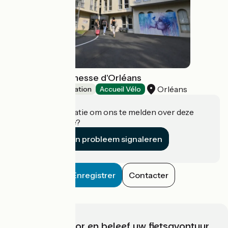
Auberge de jeunesse d'Orléans
Orléans
Group accommodation
Accueil Vélo
Heeft u informatie om ons te melden over deze
accommodatie?
Een probleem signaleren
Enregistrer
Contacter
Kies, bereid voor en beleef uw fietsavontuur