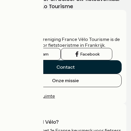
met France Vélo Tourisme
Wie zijn we?
De nationale vereniging France Vélo Tourisme is de
officiële gids voor fietstoeristme in Frankrijk.
Instagram
Facebook
Contact
Onze missie
Persruimte
Professionele ruimte
Wat is Accueil Vélo?
Accueil Vélo is het 1e Franse keurmerk voor fietsers