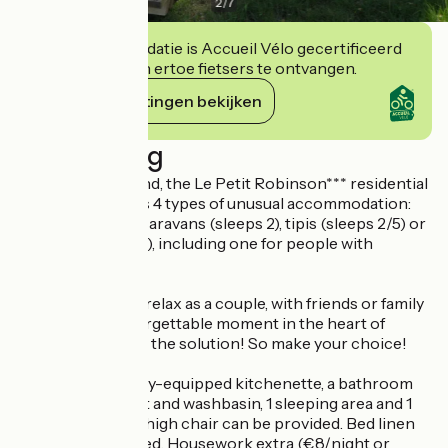
2
/
7
Deze accommodatie is Accueil Vélo gecertificeerd
en verbindt zich ertoe fietsers te ontvangen.
Haar verplichtingen bekijken
Beschrijving
Open all year round, the Le Petit Robinson*** residential
leisure park offers 4 types of unusual accommodation:
igloos (sleeps 2), caravans (sleeps 2), tipis (sleeps 2/5) or
cabins (sleeps 3/5), including one for people with
reduced mobility.
Would you like to relax as a couple, with friends or family
and enjoy an unforgettable moment in the heart of
nature? We've got the solution! So make your choice!
Each gîte has a fully-equipped kitchenette, a bathroom
with shower, toilet and washbasin, 1 sleeping area and 1
sofa bed. Cot and high chair can be provided. Bed linen
and towels included. Housework extra (€8/night or