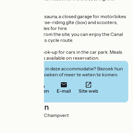
€45/week).
You will also find a sauna, a closed garage for motorbikes
and bicycles, a horse-riding gîte (box) and scooters,
bicycles and paddles for hire.
A short distance from the site, you can enjoy the Canal
du Nivernais and its cycle route.
Bonus: electric hook-up for cars in the car park. Meals
and picnic baskets available on reservation.
Geïnteresseerd in deze accommodatie? Bezoek hun
website om te boeken of meer te weten te komen.
Bellen
E-mail
Site web
Localisation
La Copine 58300 Champvert