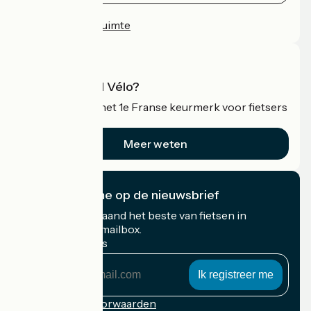
Persruimte
Professionele ruimte
Wat is Accueil Vélo?
Accueil Vélo is het 1e Franse keurmerk voor fietsers
op vakantie.
Meer weten
Ik abonneer me op de nieuwsbrief
Ontvang elke maand het beste van fietsen in
Frankrijk in uw mailbox.
Mijn e-mailadres
Mijn
e-
mailadres
Inschrijvingsvoorwaarden