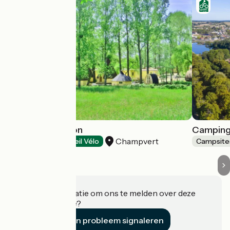
Le Petit Robinson
Camping
Champvert
Campsites
Accueil Vélo
Campsite
Heeft u informatie om ons te melden over deze
accommodatie?
Een probleem signaleren