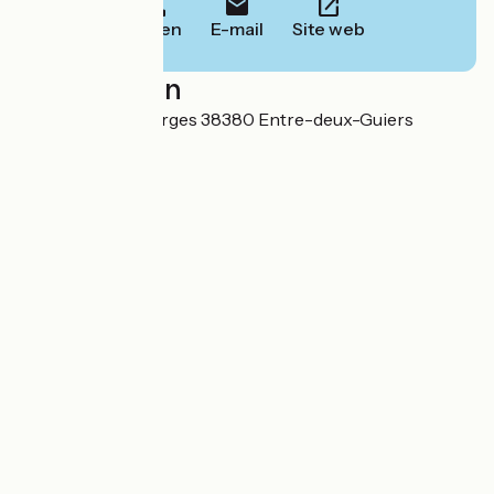
Bellen
E-mail
Site web
Localisation
37 chemin des Berges 38380 Entre-deux-Guiers