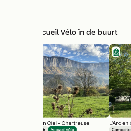
Andere Accueil Vélo in de buurt
Camping l'Arc en Ciel - Chartreuse
L'Arc en
Campsites
Accueil Vélo
Campsite