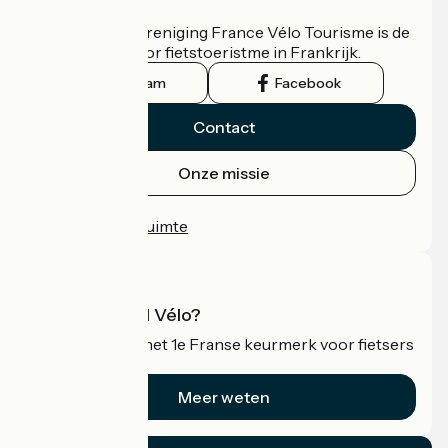
Wie zijn we?
De nationale vereniging France Vélo Tourisme is de
officiële gids voor fietstoeristme in Frankrijk.
Instagram
Facebook
Contact
Onze missie
Persruimte
Professionele ruimte
Wat is Accueil Vélo?
Accueil Vélo is het 1e Franse keurmerk voor fietsers
op vakantie.
Meer weten