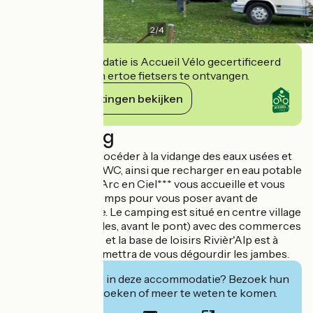
2
/
4
Deze accommodatie is Accueil Vélo gecertificeerd
en verbindt zich ertoe fietsers te ontvangen.
Haar verplichtingen bekijken
Beschrijving
Vous souhaitez procéder à la vidange des eaux usées et
de votre cassette WC, ainsi que recharger en eau potable
? Le camping de l'Arc en Ciel*** vous accueille et vous
laisse un peu de temps pour vous poser avant de
reprendre la route. Le camping est situé en centre village
(au niveau des Halles, avant le pont) avec des commerces
accessibles à pied et la base de loisirs Rivièr'Alp est à
200m et vous permettra de vous dégourdir les jambes.
Geïnteresseerd in deze accommodatie? Bezoek hun
website om te boeken of meer te weten te komen.