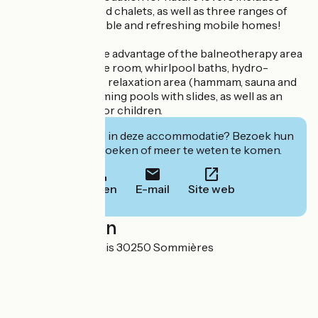
wooden cabins and chalets, as well as three ranges of
modern, comfortable and refreshing mobile homes!
Residents can take advantage of the balneotherapy area
(solarium, massage room, whirlpool baths, hydro-
massage jets, etc.), relaxation area (hammam, sauna and
jacuzzi) and swimming pools with slides, as well as an
aquatic play area for children.
Geïnteresseerd in deze accommodatie? Bezoek hun
website om te boeken of meer te weten te komen.
Bellen
E-mail
Site web
Localisation
1803 route d'Aubais 30250 Sommières