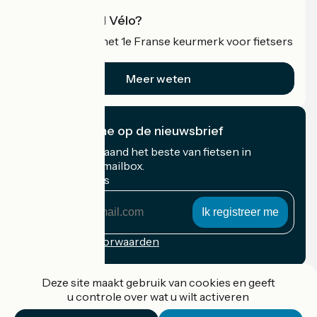
Wat is Accueil Vélo?
Accueil Vélo is het 1e Franse keurmerk voor fietsers
op vakantie.
Meer weten
Ik abonneer me op de nieuwsbrief
Ontvang elke maand het beste van fietsen in
Frankrijk in uw mailbox.
Mijn e-mailadres
Mijn
e-
mailadres
Inschrijvingsvoorwaarden
Gefinancierd in het kader van Destination France
Deze site maakt gebruik van cookies en geeft
u controle over wat u wilt activeren