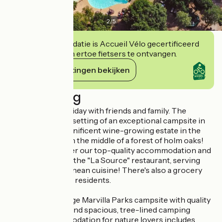
2
/
5
Deze accommodatie is Accueil Vélo gecertificeerd
en verbindt zich ertoe fietsers te ontvangen.
Haar verplichtingen bekijken
Beschrijving
For a peaceful holiday with friends and family. The
environment and setting of an exceptional campsite in
the heart of a magnificent wine-growing estate in the
hinterland, right in the middle of a forest of holm oaks!
Come and discover our top-quality accommodation and
pitches, as well as the "La Source" restaurant, serving
refined Mediterranean cuisine! There's also a grocery
shop reserved for residents.
A top-of-the-range Marvilla Parks campsite with quality
accommodation and spacious, tree-lined camping
pitches. Accommodation for nature lovers includes