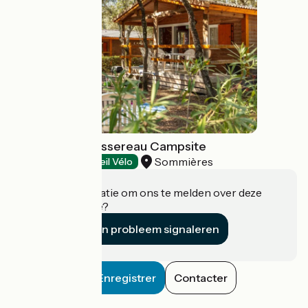
Domaine de Massereau Campsite
Sommières
Campsites
Accueil Vélo
Heeft u informatie om ons te melden over deze
accommodatie?
Een probleem signaleren
Enregistrer
Contacter