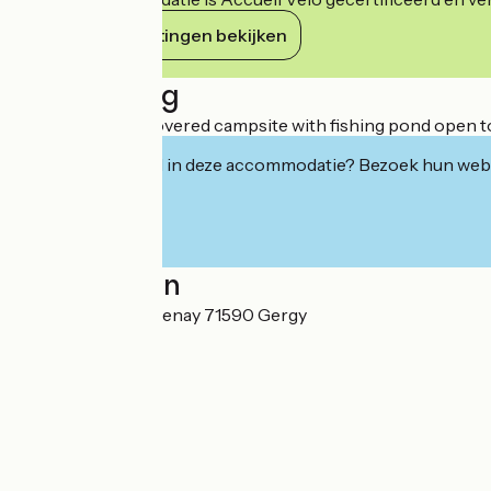
Haar verplichtingen bekijken
Beschrijving
Very quiet, tree covered campsite with fishing pond open to 
Geïnteresseerd in deze accommodatie? Bezoek hun webs
Localisation
14 chemin de Sassenay 71590 Gergy