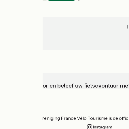
Kies, bereid voor en beleef uw fietsavontuur me
Wie zijn we?
De nationale vereniging France Vélo Tourisme is de officië
Instagram