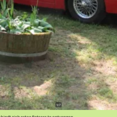
1
/
7
indt zich ertoe fietsers te ontvangen.