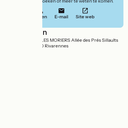
website om te boeken of meer te weten te komen.
Bellen
E-mail
Site web
Localisation
SARL COTTAGE LES MORIERS Allée des Prés Sillaults
Les Moriers 37190 Rivarennes