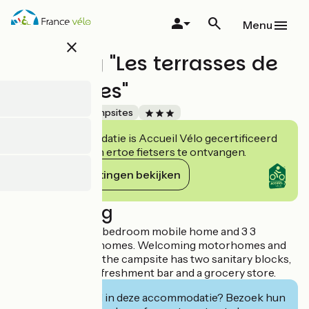
Overslaan
en
Menu
naar
close
de
Camping "Les terrasses de
inhoud
gaan
Rivarennes"
Accueil Vélo
Campsites
Deze accommodatie is Accueil Vélo gecertificeerd
en verbindt zich ertoe fietsers te ontvangen.
Haar verplichtingen bekijken
Beschrijving
Campsite with a 2 bedroom mobile home and 3 3
bedroom mobile homes. Welcoming motorhomes and
tents (15 pitches), the campsite has two sanitary blocks,
a kitchenette, a refreshment bar and a grocery store.
Geïnteresseerd in deze accommodatie? Bezoek hun