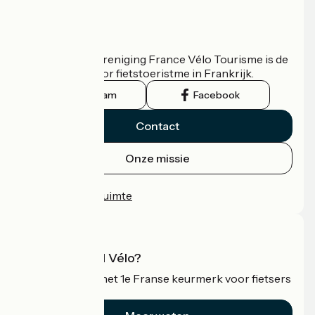
Wie zijn we?
De nationale vereniging France Vélo Tourisme is de
officiële gids voor fietstoeristme in Frankrijk.
Instagram
Facebook
Contact
Onze missie
Persruimte
Professionele ruimte
Wat is Accueil Vélo?
Accueil Vélo is het 1e Franse keurmerk voor fietsers
op vakantie.