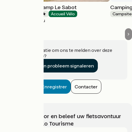
Camping Onlycamp Le Sabot
Camping 
Campsites
Accueil Vélo
Campsite
Azay-le-Rideau
Heeft u informatie om ons te melden over deze
accommodatie?
Een probleem signaleren
Enregistrer
Contacter
Kies, bereid voor en beleef uw fietsavontuur
met France Vélo Tourisme