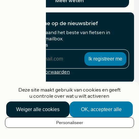
Meer weten
Ik abonneer me op de nieuwsbrief
Ontvang elke maand het beste van fietsen in
Frankrijk in uw mailbox.
Mijn e-mailadres
Mijn
e-
mailadres
Inschrijvingsvoorwaarden
Gefinancierd in het kader van Destination France
Deze site maakt gebruik van cookies en geeft
u controle over wat u wilt activeren
Weiger alle cookies
OK, accepteer alle
Accueil Vélo Pro
Contact
Personaliseer
Wettelijke informatie
NL
Contact
Privacy policy