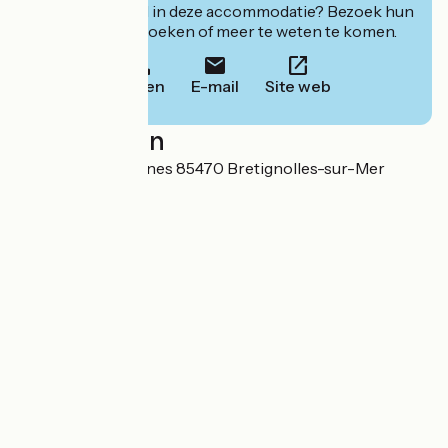
Geïnteresseerd in deze accommodatie? Bezoek hun
website om te boeken of meer te weten te komen.
Bellen
E-mail
Site web
Localisation
50 avenue des Dunes 85470 Bretignolles-sur-Mer