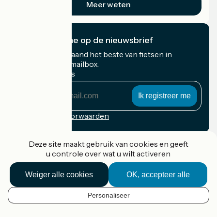
Meer weten
Ik abonneer me op de nieuwsbrief
Ontvang elke maand het beste van fietsen in
Frankrijk in uw mailbox.
Mijn e-mailadres
Mijn
e-
mailadres
Inschrijvingsvoorwaarden
Gefinancierd in het kader van Destination France
Deze site maakt gebruik van cookies en geeft
u controle over wat u wilt activeren
Weiger alle cookies
OK, accepteer alle
Accueil Vélo Pro
Contact
Personaliseer
Wettelijke informatie
NL
Contact