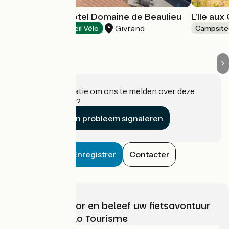
Camping Chadotel Domaine de Beaulieu
L'Ile aux
Givrand
Campsites
Accueil Vélo
Campsite
Heeft u informatie om ons te melden over deze
accommodatie?
Een probleem signaleren
Enregistrer
Contacter
Kies, bereid voor en beleef uw fietsavontuur
met France Vélo Tourisme