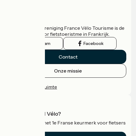
Wie zijn we?
De nationale vereniging France Vélo Tourisme is de
officiële gids voor fietstoeristme in Frankrijk.
Instagram
Facebook
Contact
Onze missie
Persruimte
Professionele ruimte
Wat is Accueil Vélo?
Accueil Vélo is het 1e Franse keurmerk voor fietsers
op vakantie.