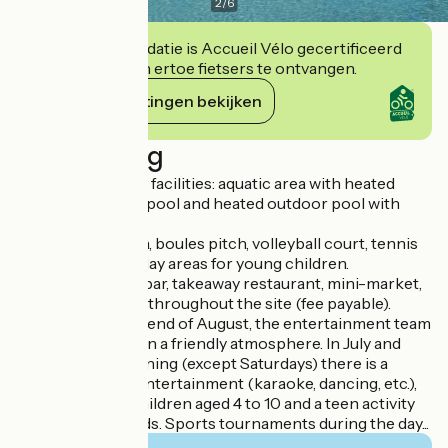
2
/
6
Deze accommodatie is Accueil Vélo gecertificeerd
en verbindt zich ertoe fietsers te ontvangen.
Haar verplichtingen bekijken
Beschrijving
Discover its many facilities: aquatic area with heated
indoor pool, whirlpool and heated outdoor pool with
waterslides.
Multi-sports pitch, boules pitch, volleyball court, tennis
court, mini-golf, play areas for young children.
On-site services: bar, takeaway restaurant, mini-market,
bike hire, etc. Wifi throughout the site (fee payable).
From April to the end of August, the entertainment team
will welcome you in a friendly atmosphere. In July and
August, every evening (except Saturdays) there is a
different kind of entertainment (karaoke, dancing, etc.),
A mini-club for children aged 4 to 10 and a teen activity
for 11 to 14 year olds. Sports tournaments during the day...