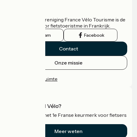
Wie zijn we?
De nationale vereniging France Vélo Tourisme is de
officiële gids voor fietstoeristme in Frankrijk.
Instagram
Facebook
Contact
Onze missie
Persruimte
Professionele ruimte
Wat is Accueil Vélo?
Accueil Vélo is het 1e Franse keurmerk voor fietsers
op vakantie.
Meer weten