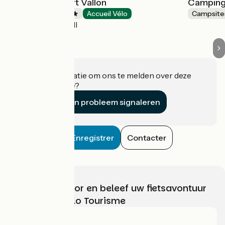
Camping Le Vert Vallon
Camping 
Campsites
Accueil Vélo
Campsite
Lautenbachzell
Heeft u informatie om ons te melden over deze
accommodatie?
Een probleem signaleren
Enregistrer
Contacter
Kies, bereid voor en beleef uw fietsavontuur
met France Vélo Tourisme