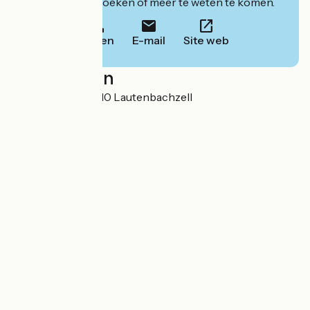
website om te boeken of meer te weten te komen.
Bellen
E-mail
Site web
Localisation
51 Grand Rue 68610 Lautenbachzell