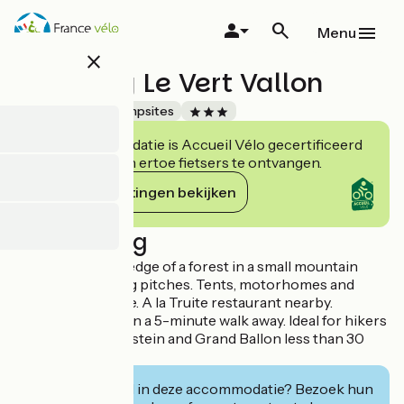
Overslaan
en
Menu
naar
close
de
Camping Le Vert Vallon
inhoud
gaan
Accueil Vélo
Campsites
Deze accommodatie is Accueil Vélo gecertificeerd
en verbindt zich ertoe fietsers te ontvangen.
Haar verplichtingen bekijken
Beschrijving
Campsite on the edge of a forest in a small mountain
village. 34 camping pitches. Tents, motorhomes and
caravans welcome. A la Truite restaurant nearby.
Vivarium du Moulin a 5-minute walk away. Ideal for hikers
and cyclists. Markstein and Grand Ballon less than 30
minutes away.
Geïnteresseerd in deze accommodatie? Bezoek hun