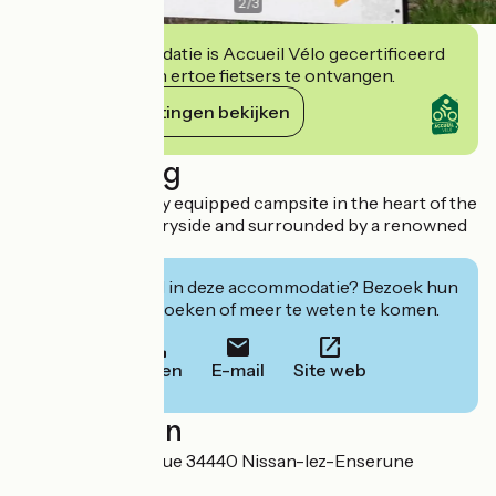
2
/
3
Deze accommodatie is Accueil Vélo gecertificeerd
en verbindt zich ertoe fietsers te ontvangen.
Haar verplichtingen bekijken
Beschrijving
Quiet, comfortably equipped campsite in the heart of the
Languedoc countryside and surrounded by a renowned
heritage.
Geïnteresseerd in deze accommodatie? Bezoek hun
website om te boeken of meer te weten te komen.
Bellen
E-mail
Site web
Localisation
Route de la Garrigue 34440 Nissan-lez-Enserune