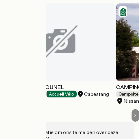
CAMPING DE TOUNEL
CAMPIN
Capestang
Campsites
Accueil Vélo
Campsite
Nissan
Heeft u informatie om ons te melden over deze
accommodatie?