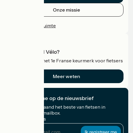
Onze missie
Persruimte
Professionele ruimte
Wat is Accueil Vélo?
Accueil Vélo is het 1e Franse keurmerk voor fietsers
op vakantie.
Meer weten
Ik abonneer me op de nieuwsbrief
Ontvang elke maand het beste van fietsen in
Frankrijk in uw mailbox.
Mijn e-mailadres
Mijn