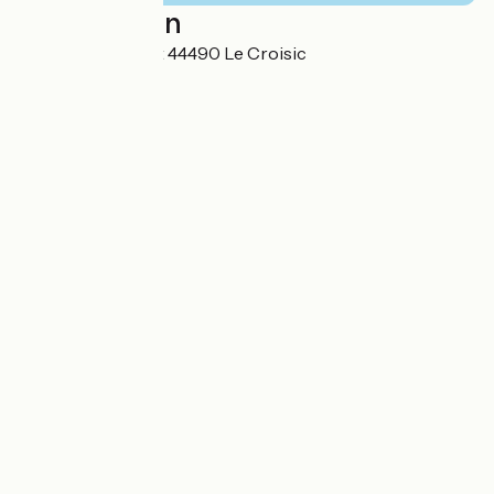
Localisation
Rue Henri Dunant 44490 Le Croisic