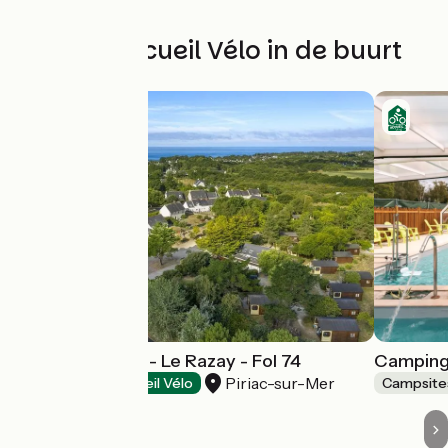
Andere Accueil Vélo in de buurt
Fermé en 2026 - Le Razay - Fol 74
Camping 
Piriac-sur-Mer
Campsites
Accueil Vélo
Campsite