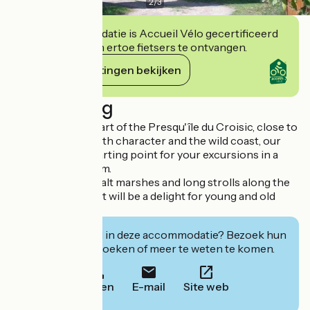
2
/
3
Deze accommodatie is Accueil Vélo gecertificeerd
en verbindt zich ertoe fietsers te ontvangen.
Haar verplichtingen bekijken
Beschrijving
Situated in the heart of the Presqu'île du Croisic, close to
a small harbour with character and the wild coast, our
land will be the starting point for your excursions in a
region full of charm.
Discovering the salt marshes and long strolls along the
quays and seafront will be a delight for young and old
alike.
Geïnteresseerd in deze accommodatie? Bezoek hun
website om te boeken of meer te weten te komen.
Bellen
E-mail
Site web