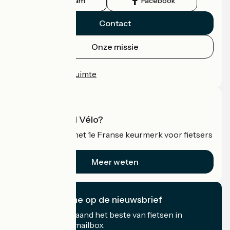
Instagram
Facebook
Contact
Onze missie
Persruimte
Professionele ruimte
Wat is Accueil Vélo?
Accueil Vélo is het 1e Franse keurmerk voor fietsers
op vakantie.
Meer weten
Ik abonneer me op de nieuwsbrief
Ontvang elke maand het beste van fietsen in
Frankrijk in uw mailbox.