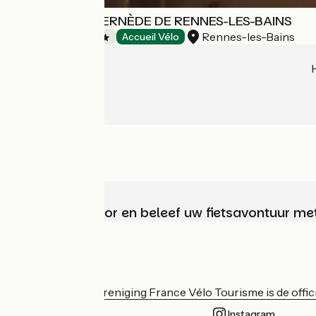
CAMPING LA BERNÈDE DE RENNES-LES-BAINS
Rennes-les-Bains
Campsites
Accueil Vélo
Kies, bereid voor en beleef uw fietsavontuur me
Wie zijn we?
De nationale vereniging France Vélo Tourisme is de officië
Instagram