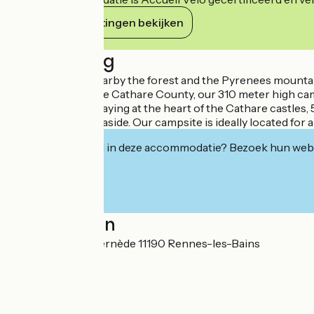
Haar verplichtingen bekijken
Beschrijving
Family friendly, nearby the forest and the Pyrenees mountain
In the middle of the Cathare County, our 310 meter high camp
pike, you will be staying at the heart of the Cathare castl
Mediterranean seaside. Our campsite is ideally located for 
Geïnteresseerd in deze accommodatie? Bezoek hun webs
Localisation
19 chemin de la Bernède 11190 Rennes-les-Bains