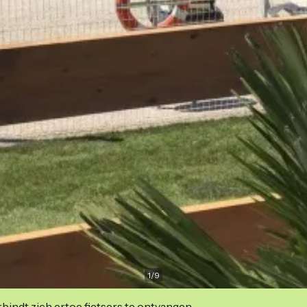
1
/
9
indt zich ertoe fietsers te ontvangen.