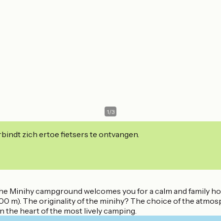
1
/
3
indt zich ertoe fietsers te ontvangen.
 the Minihy campground welcomes you for a calm and family hol
 m). The originality of the minihy? The choice of the atmosph
 the heart of the most lively camping.