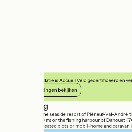
Deze accommodatie is Accueil Vélo gecertificeerd en verb
Haar verplichtingen bekijken
Beschrijving
Ideally located in the seaside resort of Pléneuf-Val-André,
of Val-André (800 m) or the fishing harbour of Dahouet (700
spacious and delineated plots or mobil-home and caravan in