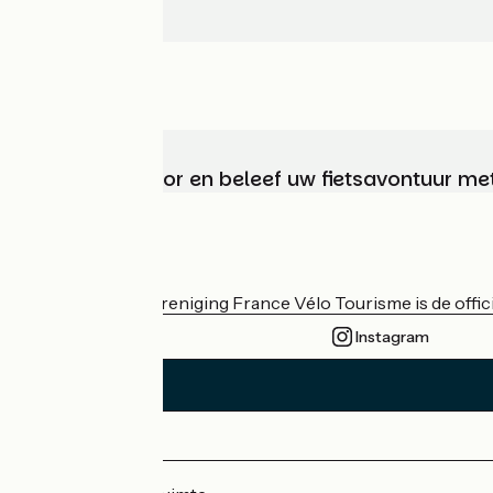
Kies, bereid voor en beleef uw fietsavontuur me
Wie zijn we?
De nationale vereniging France Vélo Tourisme is de officië
Instagram
Persruimte