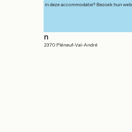
Geïnteresseerd in deze accommodatie? Bezoek hun webs
Localisation
21 Rue du Minihy 22370 Pléneuf-Val-André