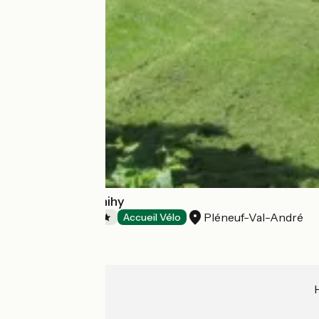
Camping du Minihy
Pléneuf-Val-André
Campsites
Accueil Vélo