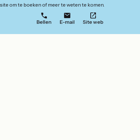
ite om te boeken of meer te weten te komen.
Bellen
E-mail
Site web