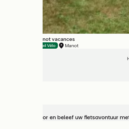
Camping de Manot vacances
Manot
Campsites
Accueil Vélo
Kies, bereid voor en beleef uw fietsavontuur me