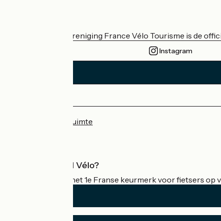
Wie zijn we?
De nationale vereniging France Vélo Tourisme is de officië
Instagram
Persruimte
Professionele ruimte
Wat is Accueil Vélo?
Accueil Vélo is het 1e Franse keurmerk voor fietsers op v