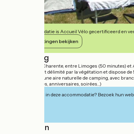
Deze accommodatie is Accueil Vélo gecertificeerd en verb
Haar verplichtingen bekijken
Beschrijving
Situé à Manot en Charente, entre Limoges (50 minutes) et An
Chaque espace est délimité par la végétation et dispose de
Nous avons aussi une aire naturelle de camping, avec bran
familiaux (mariages, anniversaires, soirées…)
Geïnteresseerd in deze accommodatie? Bezoek hun webs
Localisation