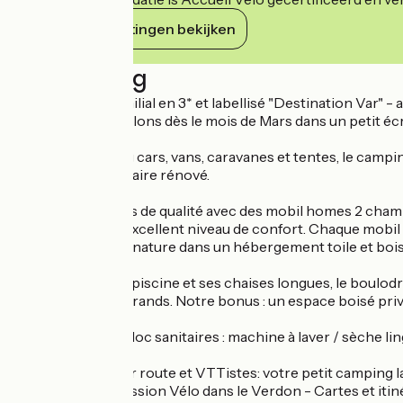
Haar verplichtingen bekijken
Beschrijving
Petit camping familial en 3* et labellisé "Destination Var" -
Nous vous accueillons dès le mois de Mars dans un petit écr
Pour vos camping cars, vans, caravanes et tentes, le campi
avec un bloc sanitaire rénové.
Profitez de locatifs de qualité avec des mobil homes 2 cham
équipés pour un excellent niveau de confort. Chaque mobil 
expérience 100% nature dans un hébergement toile et bois,
L'accès direct à la piscine et ses chaises longues, le boulodr
des petits et des grands. Notre bonus : un espace boisé priva
Équipements au bloc sanitaires : machine à laver / sèche lin
Amis Cyclistes sur route et VTTistes: votre petit camping lab
pour un séjour passion Vélo dans le Verdon - Cartes et itin