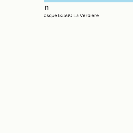
Localisation
345 Route de Manosque 83560 La Verdière