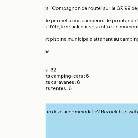
Amis Randonneurs: "Compagnon de route" sur le GR 99 depui
L'ambiance familiale permet à nos campeurs de profiter de 
préservé. Les soirs d'été, le snack bar vous offre un moment
*Piscine hors sol et piscine municipale attenant au camping
* Vidange cassettes
Nb de mobilhomes : 32
Nb d'emplacements camping-cars : 8
Nb d'emplacements caravanes : 8
Nb d'emplacements tentes : 8
1 tente Lodge
1 Chalet
Geïnteresseerd in deze accommodatie? Bezoek hun webs