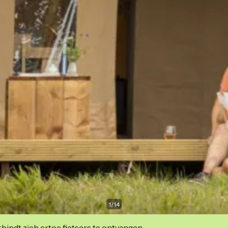
1
/
14
indt zich ertoe fietsers te ontvangen.