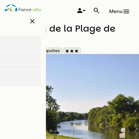
Overslaan
en
Menu
naar
close
de
Camping de la Plage de
inhoud
gaan
Seurre
Accueil Vélo
Campsites