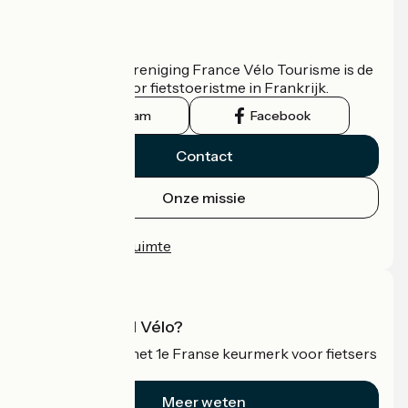
Wie zijn we?
De nationale vereniging France Vélo Tourisme is de
officiële gids voor fietstoeristme in Frankrijk.
Instagram
Facebook
Contact
Onze missie
Persruimte
Professionele ruimte
Wat is Accueil Vélo?
Accueil Vélo is het 1e Franse keurmerk voor fietsers
op vakantie.
Meer weten