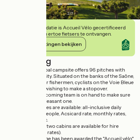
2
/
7
Deze accommodatie is Accueil Vélo gecertificeerd
en verbindt zich ertoe fietsers te ontvangen.
Haar verplichtingen bekijken
Beschrijving
The Plage municipal campsite offers 96 pitches with
water and electricity. Situated on the banks of the Saône,
La Plage is ideal for fishermen, cyclists on the Voie Bleue
and camper vans wishing to make a stopover.
A friendly and welcoming team is on hand to make sure
your holiday is a pleasant one.
A range of packages are available: all-inclusive daily
package for two people, Acsicard rate, monthly rates,
seasonal rates, etc.
Two caravans and two cabins are available for hire
(nightly or weekly rates).
Camping de la Plage has been awarded the "Accueil vélo"