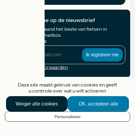
Ik abonneer me op de nieuwsbrief
Ontvang elke maand het beste van fietsen in
Frankrijk in uw mailbox.
Mijn e-mailadres
Mijn
e-
mailadres
Inschrijvingsvoorwaarden
Gefinancierd in het kader van Destination France
Deze site maakt gebruik van cookies en geeft
u controle over wat u wilt activeren
Weiger alle cookies
OK, accepteer alle
Accueil Vélo Pro
Contact
Personaliseer
Wettelijke informatie
NL
Contact
Privacy policy