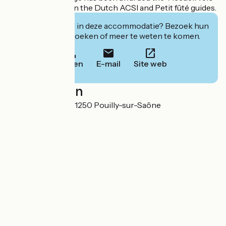
label and is listed in the Dutch ACSI and Petit fûté guides.
Geïnteresseerd in deze accommodatie? Bezoek hun
website om te boeken of meer te weten te komen.
Bellen
E-mail
Site web
Localisation
Route de Seurre 21250 Pouilly-sur-Saône