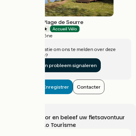
Camping de la Plage de Seurre
Campsites
Accueil Vélo
Pouilly-sur-Saône
Heeft u informatie om ons te melden over deze
accommodatie?
Een probleem signaleren
Enregistrer
Contacter
Kies, bereid voor en beleef uw fietsavontuur
met France Vélo Tourisme